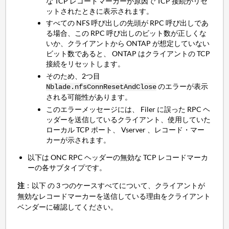
な TCP レコードマーカーが原因で TCP 接続がリセ
ットされたときに表示されます。
すべての NFS 呼び出しの先頭が RPC 呼び出しであ
る場合、この RPC 呼び出しのビット数が正しくな
いか、クライアントから ONTAP が想定していない
ビット数であると、 ONTAP はクライアントの TCP
接続をリセットします。
そのため、2つ目
のエラーが表示
Nblade.nfsConnResetAndClose
される可能性があります。
このエラーメッセージには、 Filer に誤った RPC ヘ
ッダーを送信しているクライアント、使用していた
ローカル TCP ポート、 Vserver 、レコード・マー
カーが示されます。
以下は ONC RPC ヘッダーの無効な TCP レコードマーカ
ーの各サブタイプです。
注
：以下
の 3 つのケースすべてについて、クライアントが
無効なレコードマーカーを送信している理由をクライアント
ベンダーに確認してください。