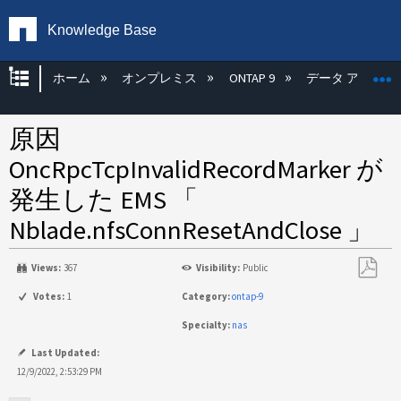
Knowledge Base
グローバル階層を展開/折りたたむ
ホーム
オンプレミス
ONTAP 9
データ アクセス
原因
OncRpcTcpInvalidRecordMarker が
発生した EMS 「
Nblade.nfsConnResetAndClose 」
Views:
367
Visibility:
Public
PDF
Votes:
1
Category:
ontap-9
と
Specialty:
nas
し
て
Last Updated:
保
12/9/2022, 2:53:29 PM
存