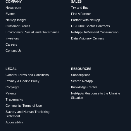
COMPANY
SALES
Newsroom
Try and Buy
Events
Find A Partner
NetApp Insight
Partner With NetApp
Customer Stories
US Public Sector Contracts
Environment, Social, and Governance
NetApp OnDemand Consumption
Investors
Data Visionary Centers
Careers
Contact Us
LEGAL
RESOURCES
General Terms and Conditions
Subscriptions
Privacy & Cookie Policy
Search NetApp
Copyright
Knowledge Center
Patents
NetApp's Response to the Ukraine
Situation
Trademarks
Community Terms of Use
Slavery and Human Trafficking
Statement
Accessibility