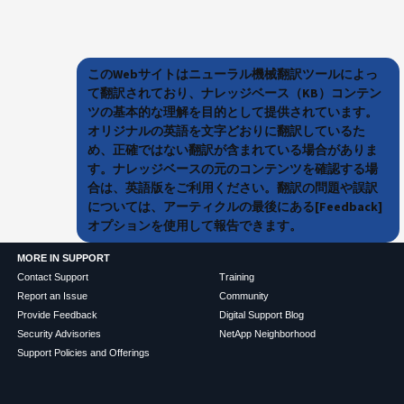
このWebサイトはニューラル機械翻訳ツールによっ
て翻訳されており、ナレッジベース（KB）コンテン
ツの基本的な理解を目的として提供されています。
オリジナルの英語を文字どおりに翻訳しているた
め、正確ではない翻訳が含まれている場合がありま
す。ナレッジベースの元のコンテンツを確認する場
合は、英語版をご利用ください。翻訳の問題や誤訳
については、アーティクルの最後にある[Feedback]
オプションを使用して報告できます。
MORE IN SUPPORT
Contact Support
Training
Report an Issue
Community
Provide Feedback
Digital Support Blog
Security Advisories
NetApp Neighborhood
Support Policies and Offerings