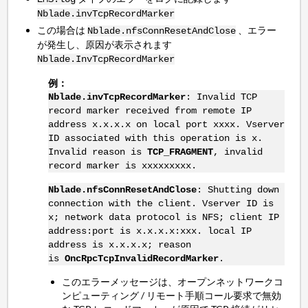
Nblade.invTcpRecordMarker
この場合は
、エラー
Nblade.nfsConnResetAndClose
が発生し、原因が表示されます
Nblade.InvTcpRecordMarker
例：
Nblade.invTcpRecordMarker
: Invalid TCP
record marker received from remote IP
address x.x.x.x on local port xxxx. Vserver
ID associated with this operation is x.
Invalid reason is
TCP_FRAGMENT
, invalid
record marker is xxxxxxxxx.
Nblade.nfsConnResetAndClose
: Shutting down
connection with the client. Vserver ID is
x; network data protocol is NFS; client IP
address:port is x.x.x.x:xxx. local IP
address is x.x.x.x; reason
is
OncRpcTcpInvalidRecordMarker
.
このエラーメッセージは、オープンネットワークコ
ンピューティング / リモート手順コール要求で無効