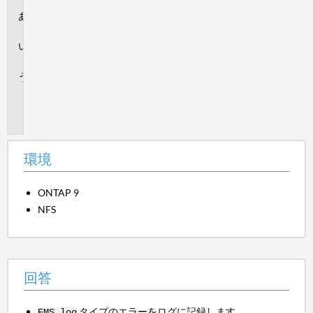
環
境
回
答
追
加
情
報
環境
ONTAP 9
NFS
回答
タイプのエラーをログに記録します
EMS.log