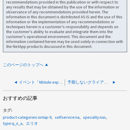
recommendations provided in this publication or with respect to
any results that may be obtained by the use of the information or
observance of any recommendations provided herein. The
information in this document is distributed AS IS and the use of this
information or the implementation of any recommendations or
techniques herein is a customer's responsibility and depends on
the customer's ability to evaluate and integrate them into the
customer's operational environment. This document and the
information contained herein may be used solely in connection with
the NetApp products discussed in this document.
このページのトップへ
イベント「Nblade.exportAccessIndeterm」とはどういう意味ですか？
予期しないクライアントのシャットダウン後、約2分間NFSロックが持続する原因
おすすめの記事
タグ
product-categories:ontap-9
selfservice:na
specialty:nas
type:q_n_a
エリオ