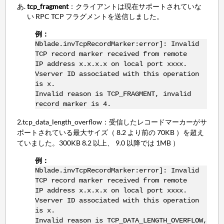
tcp_fragment
：クライアントは現在サポートされていな
い RPC TCP フラグメントを送信しました。
例：
Nblade.invTcpRecordMarker:error]: Invalid
TCP record marker received from remote
IP address x.x.x.x on local port xxxx.
Vserver ID associated with this operation
is x.
Invalid reason is TCP_FRAGMENT, invalid
record marker is 4.
2.tcp_data_length_overflow
：受信したレコードマーカーがサ
ポートされている最大サイズ（ 8.2 より前の 70KB ）を超え
ていました。300KB 8.2 以上、 9.0 以降では 1MB ）
例：
Nblade.invTcpRecordMarker:error]: Invalid
TCP record marker received from remote
IP address x.x.x.x on local port xxxx.
Vserver ID associated with this operation
is x.
Invalid reason is TCP_DATA_LENGTH_OVERFLOW,