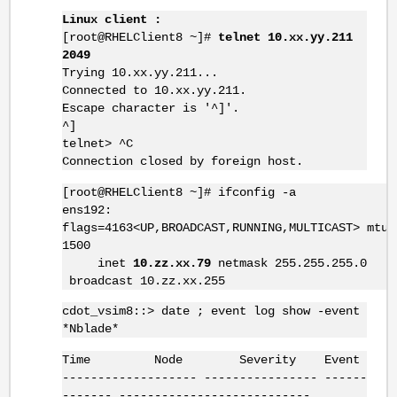
Linux client :
[root@RHELClient8 ~]#
telnet 10.xx.yy.211
2049
Trying 10.xx.yy.211...
Connected to 10.xx.yy.211.
Escape character is '^]'.
^]
telnet> ^C
Connection closed by foreign host.
[root@RHELClient8 ~]# ifconfig -a
ens192:
flags=4163<UP,BROADCAST,RUNNING,MULTICAST> mtu
1500
inet
10.zz.xx.79
netmask 255.255.255.0
broadcast 10.zz.xx.255
cdot_vsim8::> date ; event log show -event
*Nblade*
Time Node Severity Event
------------------- ---------------- ------
------- ---------------------------