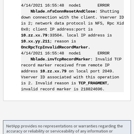
4/14/2021 16:55:48 node1 ERROR
Nblade.nfsConnResetAndClose
: Shutting
down connection with the client. Vserver ID
is 2; network data protocol is NFS, Rpc Xid
0x0; client IP address:port is
10.zz.xx.79
:33504. local IP address is
10.xx.yy.211
; reason is
OncRpcTcpInvalidRecordMarker.
4/14/2021 16:55:48 node1 ERROR
Nblade.invTcpRecordMarker
: Invalid TCP
record marker received from remote IP
address
10.zz.xx.79
on local port 2049.
Vserver ID associated with this operation
is 2. Invalid reason is
TCP_FRAGMENT
,
invalid record marker is 218824696.
NetApp provides no representations or warranties regarding the
accuracy or reliability or serviceability of any information or