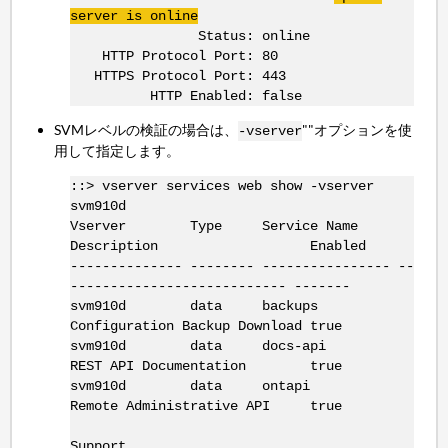
server is online
Status: online
HTTP Protocol Port: 80
HTTPS Protocol Port: 443
HTTP Enabled: false
SVMレベルの検証の場合は、
""オプションを使
-vserver
用して指定します。
::> vserver services web show -vserver
svm910d
Vserver Type Service Name
Description Enabled
-------------- -------- ---------------- --
--------------------------- -------
svm910d data backups
Configuration Backup Download true
svm910d data docs-api
REST API Documentation true
svm910d data ontapi
Remote Administrative API true
Support