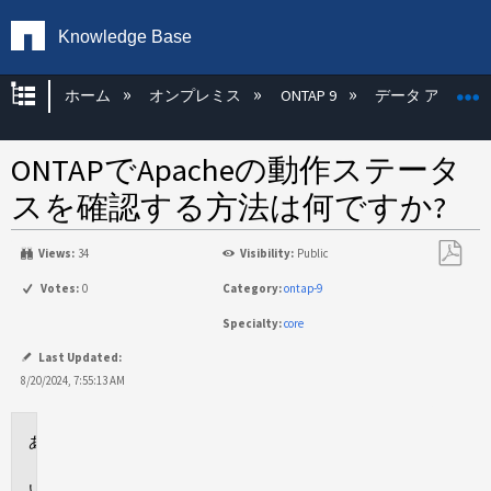
Knowledge Base
グローバル階層を展開/折りたたむ
ホーム
オンプレミス
ONTAP 9
データ アクセス
ONTAPでApacheの動作ステータ
スを確認する方法は何ですか?
Views:
34
Visibility:
Public
PDF
Votes:
0
Category:
ontap-9
と
Specialty:
core
し
て
Last Updated:
保
8/20/2024, 7:55:13 AM
存
環
境
回