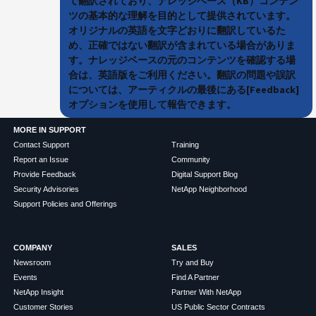
て翻訳されており、ナレッジベース（KB）コンテン
ツの基本的な理解を目的として提供されています。
オリジナルの英語を文字どおりに翻訳しているた
め、正確ではない翻訳が含まれている場合がありま
す。ナレッジベースの元のコンテンツを確認する場
合は、英語版をご利用ください。翻訳の問題や誤訳
については、アーティクルの最後にある[Feedback]
オプションを使用して報告できます。
MORE IN SUPPORT
Contact Support
Training
Report an Issue
Community
Provide Feedback
Digital Support Blog
Security Advisories
NetApp Neighborhood
Support Policies and Offerings
COMPANY
SALES
Newsroom
Try and Buy
Events
Find A Partner
NetApp Insight
Partner With NetApp
Customer Stories
US Public Sector Contracts