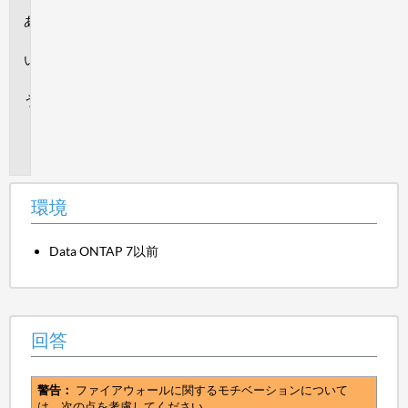
環
境
回
答
追
加
情
報
環境
Data ONTAP 7以前
回答
警告：
ファイアウォールに関するモチベーションについて
は、次の点を考慮してください。