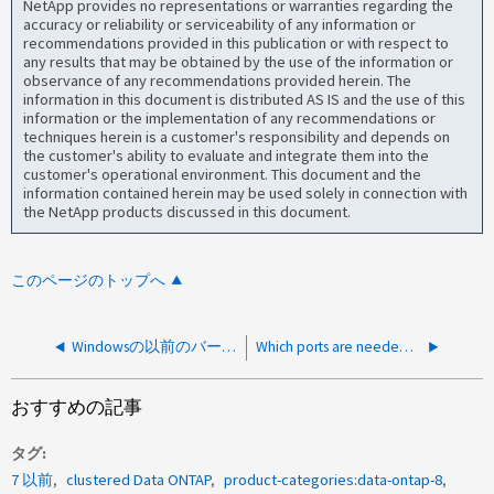
NetApp provides no representations or warranties regarding the
accuracy or reliability or serviceability of any information or
recommendations provided in this publication or with respect to
any results that may be obtained by the use of the information or
observance of any recommendations provided herein. The
information in this document is distributed AS IS and the use of this
information or the implementation of any recommendations or
techniques herein is a customer's responsibility and depends on
the customer's ability to evaluate and integrate them into the
customer's operational environment. This document and the
information contained herein may be used solely in connection with
the NetApp products discussed in this document.
このページのトップへ
Windowsの以前のバージョンを使用してリストアされるファイルには、どのような権限がありますか。
Which ports are needed to run fpolicy though a firewall
おすすめの記事
タグ
7 以前
clustered Data ONTAP
product-categories:data-ontap-8