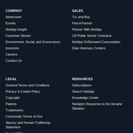
COMPANY
SALES
Newsroom
Try and Buy
Events
Find A Partner
NetApp Insight
Partner With NetApp
Customer Stories
US Public Sector Contracts
Environment, Social, and Governance
NetApp OnDemand Consumption
Investors
Data Visionary Centers
Careers
Contact Us
LEGAL
RESOURCES
General Terms and Conditions
Subscriptions
Privacy & Cookie Policy
Search NetApp
Copyright
Knowledge Center
Patents
NetApp's Response to the Ukraine
Situation
Trademarks
Community Terms of Use
Slavery and Human Trafficking
Statement