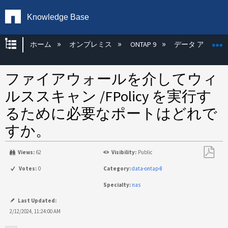
Knowledge Base
グローバル階層を展開/折りたたむ
ホーム
オンプレミス
ONTAP 9
データ アクセス
ファイアウォールを介してウィ
ルススキャン /FPolicy を実行す
るために必要なポートはどれで
すか。
Views:
62
Visibility:
Public
PDF
Votes:
0
Category:
data-ontap-8
と
Specialty:
nas
し
て
Last Updated:
保
2/12/2024, 11:24:00 AM
存