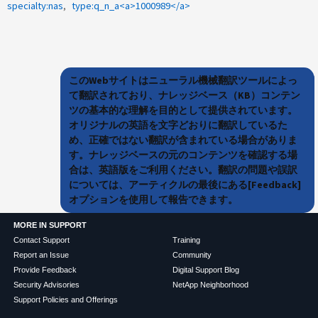
specialty:nas
type:q_n_a<a>1000989</a>
このWebサイトはニューラル機械翻訳ツールによっ
て翻訳されており、ナレッジベース（KB）コンテン
ツの基本的な理解を目的として提供されています。
オリジナルの英語を文字どおりに翻訳しているた
め、正確ではない翻訳が含まれている場合がありま
す。ナレッジベースの元のコンテンツを確認する場
合は、英語版をご利用ください。翻訳の問題や誤訳
については、アーティクルの最後にある[Feedback]
オプションを使用して報告できます。
MORE IN SUPPORT
Contact Support
Training
Report an Issue
Community
Provide Feedback
Digital Support Blog
Security Advisories
NetApp Neighborhood
Support Policies and Offerings