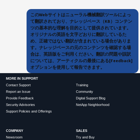
このWebサイトはニューラル機械翻訳ツールによっ
て翻訳されており、ナレッジベース（KB）コンテン
ツの基本的な理解を目的として提供されています。
オリジナルの英語を文字どおりに翻訳しているた
め、正確ではない翻訳が含まれている場合がありま
す。ナレッジベースの元のコンテンツを確認する場
合は、英語版をご利用ください。翻訳の問題や誤訳
については、アーティクルの最後にある[Feedback]
オプションを使用して報告できます。
MORE IN SUPPORT
Contact Support
Training
Report an Issue
Community
Provide Feedback
Digital Support Blog
Security Advisories
NetApp Neighborhood
Support Policies and Offerings
COMPANY
SALES
Newsroom
Try and Buy