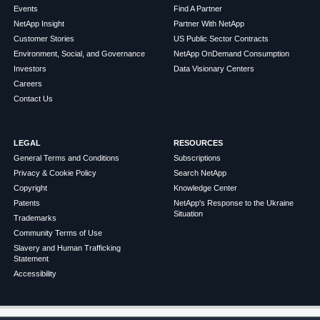
Events
Find A Partner
NetApp Insight
Partner With NetApp
Customer Stories
US Public Sector Contracts
Environment, Social, and Governance
NetApp OnDemand Consumption
Investors
Data Visionary Centers
Careers
Contact Us
LEGAL
RESOURCES
General Terms and Conditions
Subscriptions
Privacy & Cookie Policy
Search NetApp
Copyright
Knowledge Center
Patents
NetApp's Response to the Ukraine
Situation
Trademarks
Community Terms of Use
Slavery and Human Trafficking
Statement
Accessibility