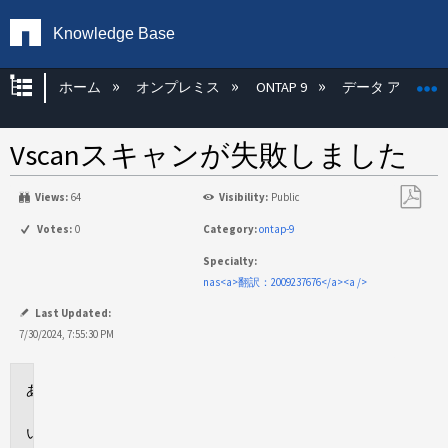
Knowledge Base
グローバル階層を展開/折りたたむ
ホーム
オンプレミス
ONTAP 9
データ アクセス
Vscanスキャンが失敗しました
Views:
64
Visibility:
Public
PDF
Votes:
0
Category:
ontap-9
と
Specialty:
し
nas<a>翻訳：2009237676</a><a />
て
保
Last Updated:
存
7/30/2024, 7:55:30 PM
環
境
問