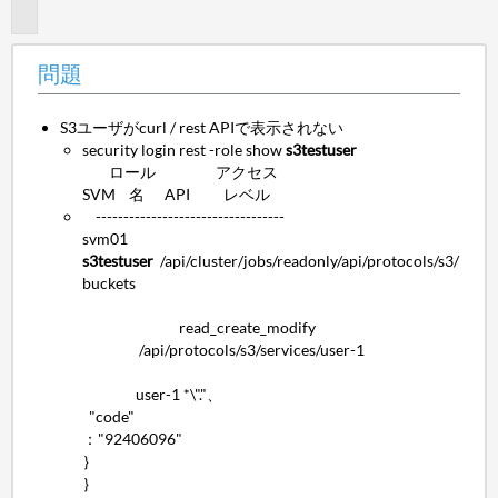
題
問題
S3ユーザがcurl / rest APIで表示されない
security login rest -role show
s3testuser
ロール アクセス
SVM 名 API レベル
----------------------------------
svm01
s3testuser
/api/cluster/jobs/readonly/api/protocols/s3/
buckets
read_create_modify
/api/protocols/s3/services/user-1
user-1 *\"."、
"code"
："92406096"
｝
｝