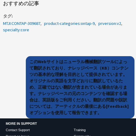
おすすめの記事
タグ
MTJI:CONTAP-309687
product-categories:ontap-9
prversion:v2
specialty:core
このWebサイトはニューラル機械翻訳ツールによっ
て翻訳されており、ナレッジベース（KB）コンテン
ツの基本的な理解を目的として提供されています。
オリジナルの英語を文字どおりに翻訳しているた
め、正確ではない翻訳が含まれている場合がありま
す。ナレッジベースの元のコンテンツを確認する場
合は、英語版をご利用ください。翻訳の問題や誤訳
については、アーティクルの最後にある[Feedback]
オプションを使用して報告できます。
MORE IN SUPPORT
Contact Support
Training