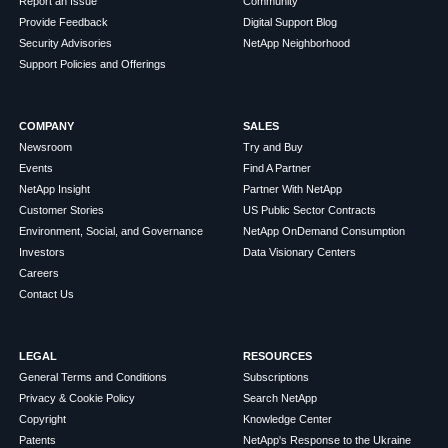
Report an Issue
Community
Provide Feedback
Digital Support Blog
Security Advisories
NetApp Neighborhood
Support Policies and Offerings
COMPANY
SALES
Newsroom
Try and Buy
Events
Find A Partner
NetApp Insight
Partner With NetApp
Customer Stories
US Public Sector Contracts
Environment, Social, and Governance
NetApp OnDemand Consumption
Investors
Data Visionary Centers
Careers
Contact Us
LEGAL
RESOURCES
General Terms and Conditions
Subscriptions
Privacy & Cookie Policy
Search NetApp
Copyright
Knowledge Center
Patents
NetApp's Response to the Ukraine