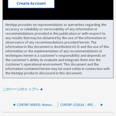
Create Account
NetApp provides no representations or warranties regarding the
accuracy or reliability or serviceability of any information or
recommendations provided in this publication or with respect to
any results that may be obtained by the use of the information or
observance of any recommendations provided herein. The
information in this document is distributed AS IS and the use of this
information or the implementation of any recommendations or
techniques herein is a customer's responsibility and depends on
the customer's ability to evaluate and integrate them into the
customer's operational environment. This document and the
information contained herein may be used solely in connection with
the NetApp products discussed in this document.
このページのトップへ
CONTAP-308931: NoncurrentVersionExpirationのILMルールが、現在のオブジェクトバージョンからの経過時間に基づいてバージョンを削除する
CONTAP-323024：RFE：ユーザーがS3グループレベルでバケットアクセスを制限できるようにする