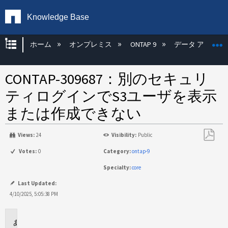
Knowledge Base
グローバル階層を展開/折りたたむ
ホーム
オンプレミス
ONTAP 9
データ アクセス
CONTAP-309687：別のセキュリ
ティログインでS3ユーザを表示
または作成できない
Views:
24
Visibility:
Public
PDF
Votes:
0
Category:
ontap-9
と
Specialty:
core
し
て
Last Updated:
保
4/10/2025, 5:05:38 PM
存
問