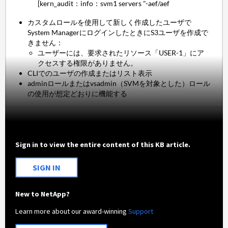
[kern_audit：info：svm1
servers "-aef/aef
カスタムロールを使用して新しく作成したユーザで
System ManagerにログインしたときにS3ユーザを作成で
きません：
ユーザーには、要求されたリソース「USER-1」にア
クセスする権限がありません。
CLIでのユーザの作成またはリスト表示
adminロールまたはvsadmin（SVMを対象とした）ロール
の使用が想定どおりに機能する
Sign in to view the entire content of this KB article.
SIGN IN
New to NetApp?
Learn more about our award-winning
Support