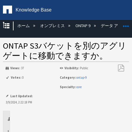
Knowledge Base
グローバル階層を展開/折りたたむ
ホーム
オンプレミス
ONTAP 9
データ アクセス
ONTAP S3バケットを別のアグリ
ゲートに移動できますか。
Views:
37
Visibility:
Public
PDF
Votes:
0
Category:
ontap-9
と
Specialty:
core
し
て
Last Updated:
保
3/9/2024, 2:22:18 PM
存
環
境
回