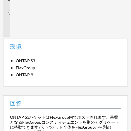
答
追
加
情
報
環境
ONTAP S3
FlexGroup
ONTAP 9
回答
ONTAP S3バケットはFlexGroup内でホストされます。基盤
となるFlexGroupコンスティチュエントを別のアグリゲート
に移動できますが、バケット全体をFlexGroupから別の