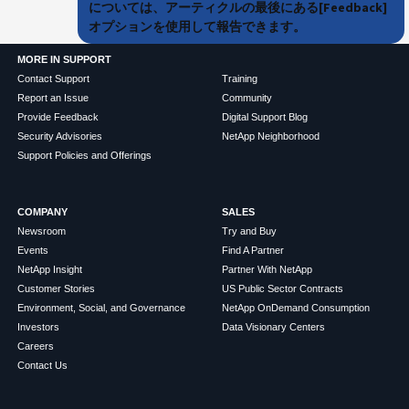
については、アーティクルの最後にある[Feedback]
オプションを使用して報告できます。
MORE IN SUPPORT
Contact Support
Training
Report an Issue
Community
Provide Feedback
Digital Support Blog
Security Advisories
NetApp Neighborhood
Support Policies and Offerings
COMPANY
SALES
Newsroom
Try and Buy
Events
Find A Partner
NetApp Insight
Partner With NetApp
Customer Stories
US Public Sector Contracts
Environment, Social, and Governance
NetApp OnDemand Consumption
Investors
Data Visionary Centers
Careers
Contact Us