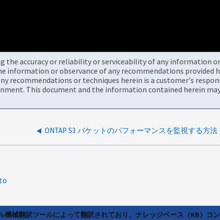
the accuracy or reliability or serviceability of any information 
the information or observance of any recommendations provided he
ny recommendations or techniques herein is a customer's responsi
onment. This document and the information contained herein may 
ONTAP S3 バケットのパフォーマンスを監視する方法
to
ラル機械翻訳ツールによって翻訳されており、ナレッジベース（KB）コ