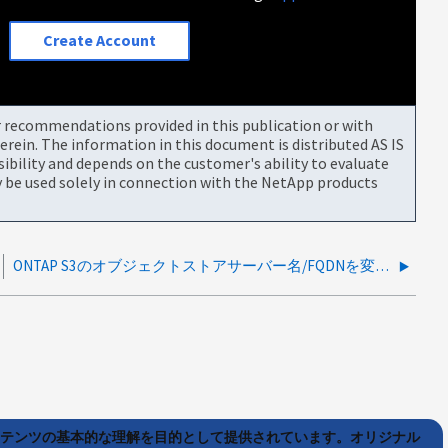
Create Account
or recommendations provided in this publication or with
rein. The information in this document is distributed AS IS
bility and depends on the customer's ability to evaluate
be used solely in connection with the NetApp products
ONTAP S3のオブジェクトストアサーバー名/FQDNを変更する方法
ンテンツの基本的な理解を目的として提供されています。オリジナル