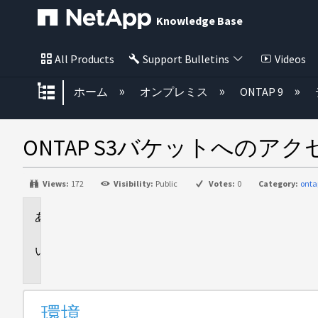
Knowledge Base
All Products
Support Bulletins
Videos
グローバル階層を展開/折りたた
ホーム
オンプレミス
ONTAP 9
ONTAP S3バケットへのア
Views:
172
Visibility:
Public
Votes:
0
Category:
onta
環
境
概
要
環境