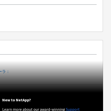
ローラ：
New to NetApp?
Learn more about our award-winning
Support