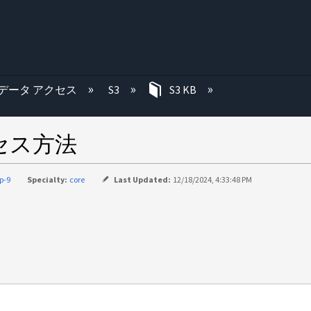
む
データ アクセス
S3
S3 KB
クセス方法
p-9
Specialty:
core
Last Updated:
12/18/2024, 4:33:48 PM