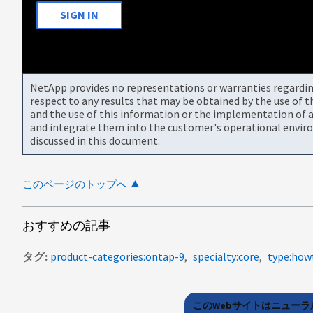
SIGN IN
NetApp provides no representations or warranties regarding 
respect to any results that may be obtained by the use of 
and the use of this information or the implementation of a
and integrate them into the customer's operational envir
discussed in this document.
このページのトップへ
おすすめの記事
タグ
product-categories:ontap-9
specialty:core
type:how
このWebサイトはニュー