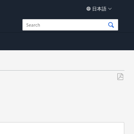
日本語
PDF
と
し
て
保
存