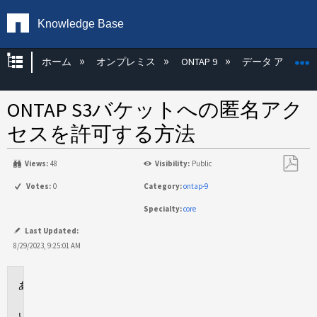
Knowledge Base
グローバル階層を展開/折りたたむ
ホーム
オンプレミス
ONTAP 9
データ アクセス
ONTAP S3バケットへの匿名アク
セスを許可する方法
Views:
48
Visibility:
Public
PDF
Votes:
0
Category:
ontap-9
と
Specialty:
core
し
て
Last Updated:
保
8/29/2023, 9:25:01 AM
存
環
境
回