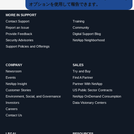
オプションを使用して報告できます。
MORE IN SUPPORT
Contact Support
Training
Report an Issue
Community
Provide Feedback
Digital Support Blog
Security Advisories
NetApp Neighborhood
Support Policies and Offerings
COMPANY
SALES
Newsroom
Try and Buy
Events
Find A Partner
NetApp Insight
Partner With NetApp
Customer Stories
US Public Sector Contracts
Environment, Social, and Governance
NetApp OnDemand Consumption
Investors
Data Visionary Centers
Careers
Contact Us
LEGAL
RESOURCES