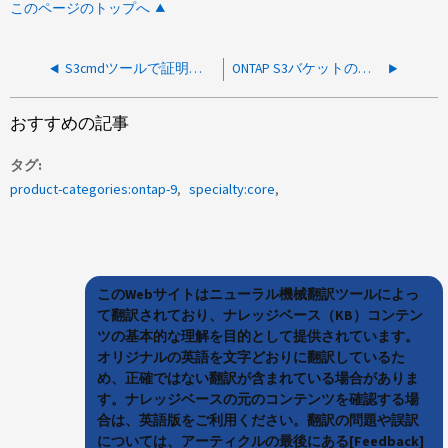
このページのトップへ
S3cmdツールで証明書の検証を有効にする方法
ONTAP S3バケットの作成者を特定する方法
おすすめの記事
タグ
product-categories:ontap-9
specialty:core
このWebサイトはニューラル機械翻訳ツールによっ
て翻訳されており、ナレッジベース（KB）コンテン
ツの基本的な理解を目的として提供されています。
オリジナルの英語を文字どおりに翻訳しているた
め、正確ではない翻訳が含まれている場合がありま
す。ナレッジベースの元のコンテンツを確認する場
合は、英語版をご利用ください。翻訳の問題や誤訳
については、アーティクルの最後にある[Feedback]