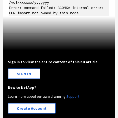
/vol/xxxxxx/yyyyyyy
Error: command failed: BCOMKA internal error:
LUN import not owned by this node
Sign in to view the entire content of this KB article.
SIGN IN
New to NetApp?
Learn more about our award-winning
Support
Create Account