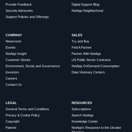
Provide Feedback
Digital Support Blog
Security Advisories
NetApp Neighborhood
Support Policies and Offerings
COMPANY
SALES
Newsroom
Try and Buy
Events
Find A Partner
NetApp Insight
Partner With NetApp
Customer Stories
US Public Sector Contracts
Environment, Social, and Governance
NetApp OnDemand Consumption
Investors
Data Visionary Centers
Careers
Contact Us
LEGAL
RESOURCES
General Terms and Conditions
Subscriptions
Privacy & Cookie Policy
Search NetApp
Copyright
Knowledge Center
Patents
NetApp's Response to the Ukraine