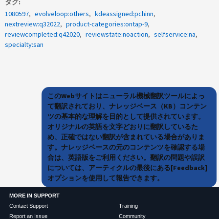
タグ
1080597
evolveloop:others
kdeassigned:pchinn
nextreview:q32022
product-categories:ontap-9
reviewcompleted:q42020
reviewstate:noaction
selfservice:na
specialty:san
このWebサイトはニューラル機械翻訳ツールによっ
て翻訳されており、ナレッジベース（KB）コンテン
ツの基本的な理解を目的として提供されています。
オリジナルの英語を文字どおりに翻訳しているた
め、正確ではない翻訳が含まれている場合がありま
す。ナレッジベースの元のコンテンツを確認する場
合は、英語版をご利用ください。翻訳の問題や誤訳
については、アーティクルの最後にある[Feedback]
オプションを使用して報告できます。
MORE IN SUPPORT
Contact Support
Training
Report an Issue
Community