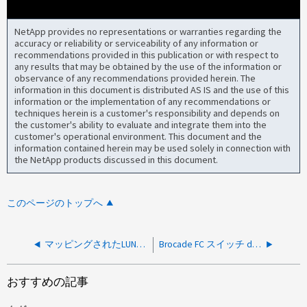
NetApp provides no representations or warranties regarding the
accuracy or reliability or serviceability of any information or
recommendations provided in this publication or with respect to
any results that may be obtained by the use of the information or
observance of any recommendations provided herein. The
information in this document is distributed AS IS and the use of this
information or the implementation of any recommendations or
techniques herein is a customer's responsibility and depends on
the customer's ability to evaluate and integrate them into the
customer's operational environment. This document and the
information contained herein may be used solely in connection with
the NetApp products discussed in this document.
このページのトップへ
マッピングされたLUNでUNMAPコマンドが正常に実行されても、ESXiデータストアの使用可能容量が増加しない
Brocade FC スイッチ defITL RES USAGE P 90 MAPS アラート
おすすめの記事