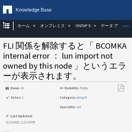
Knowledge Base
グローバル階層を展開/折りたたむ
ホーム
オンプレミス
ONTAP 9
データ アクセス
FLI 関係を解除すると「 BCOMKA
internal error ： lun import not
owned by this node 」というエラ
ーが表示されます。
Views:
41
Visibility:
Public
PDF
Votes:
1
Category:
ontap-9
と
Specialty:
san
し
て
Last Updated:
保
12/14/2021, 1:23:33 PM
存