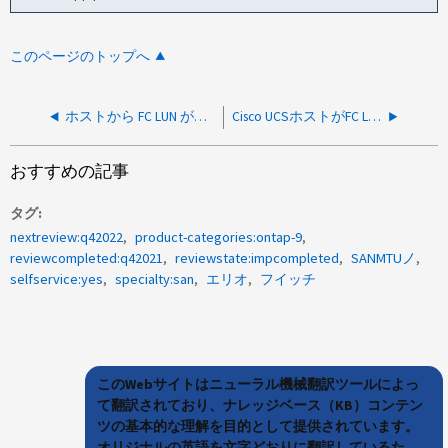
このページのトップへ
ホストから FC LUN が認識されません
Cisco UCSホストがFC LUNから起動できない
おすすめの記事
タグ
nextreview:q42022
product-categories:ontap-9
reviewcompleted:q42021
reviewstate:impcompleted
SANMTUノ
selfservice:yes
specialty:san
エリオ
フイッチ
このWebサイトはニューラル機械翻訳ツールによっ
て翻訳されており、ナレッジベース（KB）コンテン
ツの基本的な理解を目的として提供されています。
オリジナルの英語を文字どおりに翻訳しているた