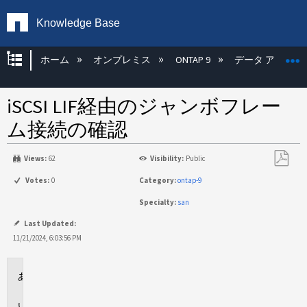
Knowledge Base
グローバル階層を展開/折りたたむ
ホーム
オンプレミス
ONTAP 9
データ アクセス
iSCSI LIF経由のジャンボフレー
ム接続の確認
Views:
62
Visibility:
Public
PDF
Votes:
0
Category:
ontap-9
と
Specialty:
san
し
て
Last Updated:
保
11/21/2024, 6:03:56 PM
存
環
境
問