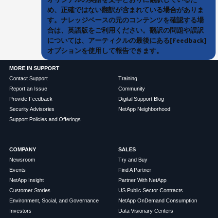
め、正確ではない翻訳が含まれている場合がありま
す。ナレッジベースの元のコンテンツを確認する場
合は、英語版をご利用ください。翻訳の問題や誤訳
については、アーティクルの最後にある[Feedback]
オプションを使用して報告できます。
MORE IN SUPPORT
Contact Support
Training
Report an Issue
Community
Provide Feedback
Digital Support Blog
Security Advisories
NetApp Neighborhood
Support Policies and Offerings
COMPANY
SALES
Newsroom
Try and Buy
Events
Find A Partner
NetApp Insight
Partner With NetApp
Customer Stories
US Public Sector Contracts
Environment, Social, and Governance
NetApp OnDemand Consumption
Investors
Data Visionary Centers