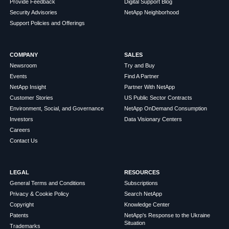
Provide Feedback
Digital Support Blog
Security Advisories
NetApp Neighborhood
Support Policies and Offerings
COMPANY
SALES
Newsroom
Try and Buy
Events
Find A Partner
NetApp Insight
Partner With NetApp
Customer Stories
US Public Sector Contracts
Environment, Social, and Governance
NetApp OnDemand Consumption
Investors
Data Visionary Centers
Careers
Contact Us
LEGAL
RESOURCES
General Terms and Conditions
Subscriptions
Privacy & Cookie Policy
Search NetApp
Copyright
Knowledge Center
Patents
NetApp's Response to the Ukraine
Situation
Trademarks