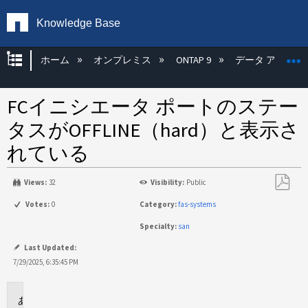
Knowledge Base
グローバル階層を展開/折りたたむ
ホーム
オンプレミス
ONTAP 9
データ アクセス
FCイニシエータ ポートのステー
タスがOFFLINE（hard）と表示さ
れている
Views:
32
Visibility:
Public
PDF
Votes:
0
Category:
fas-systems
と
Specialty:
san
し
て
Last Updated:
保
7/29/2025, 6:35:45 PM
存
環