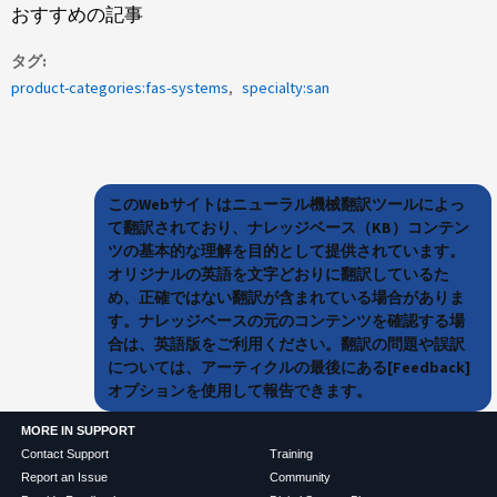
おすすめの記事
タグ
product-categories:fas-systems
specialty:san
このWebサイトはニューラル機械翻訳ツールによっ
て翻訳されており、ナレッジベース（KB）コンテン
ツの基本的な理解を目的として提供されています。
オリジナルの英語を文字どおりに翻訳しているた
め、正確ではない翻訳が含まれている場合がありま
す。ナレッジベースの元のコンテンツを確認する場
合は、英語版をご利用ください。翻訳の問題や誤訳
については、アーティクルの最後にある[Feedback]
オプションを使用して報告できます。
MORE IN SUPPORT
Contact Support
Training
Report an Issue
Community