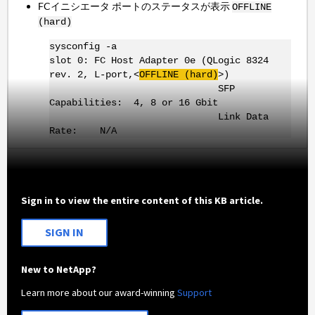
FCイニシエータ ポートのステータスが表示
OFFLINE
(hard)
sysconfig -a
slot 0: FC Host Adapter 0e (QLogic 8324
rev. 2, L-port,<
OFFLINE (hard)
>)
SFP
Capabilities: 4, 8 or 16 Gbit
Link Data
Rate: N/A
Sign in to view the entire content of this KB article.
SIGN IN
New to NetApp?
Learn more about our award-winning
Support