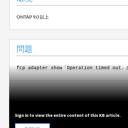
ONTAP 9.0 以上
問題
「
」
fcp adapter show
Operation timed out
Sign in to view the entire content of this KB article.