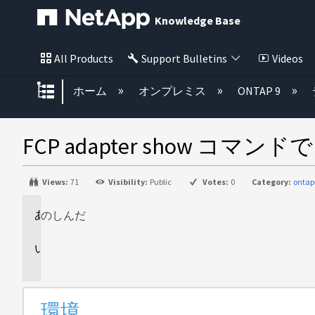
Knowledge Base
All Products
Support Bulletins
Videos
グローバル階層を展開/折りたた
ホーム
オンプレミス
ONTAP 9
FCP adapter show コマン
Views:
71
Visibility:
Public
Votes:
0
Category:
ontap
のし
環
んだ
境
問
題
環境