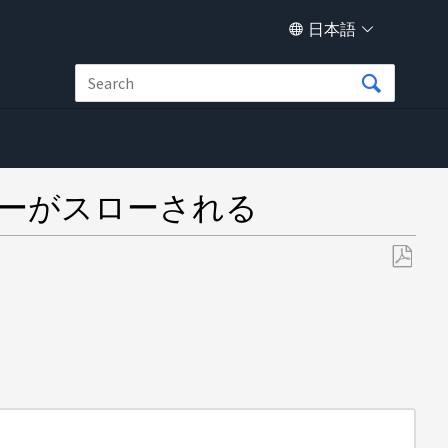
日本語
t 」エラーがスローされる
PDF
と
し
て
保
存