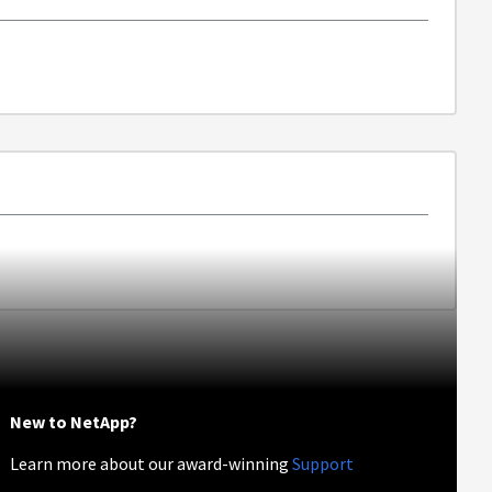
。
New to NetApp?
Learn more about our award-winning
Support