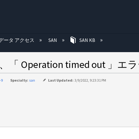
む
データ アクセス
SAN
SAN KB
ドで、「 Operation timed ou
-9
Specialty:
san
Last Updated:
3/9/2022, 9:23:31 PM