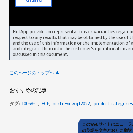
SIGN IN
NetApp provides no representations or warranties regarding 
respect to any results that may be obtained by the use of 
and the use of this information or the implementation of a
and integrate them into the customer's operational envir
discussed in this document.
このページのトップへ
おすすめの記事
タグ
1006861
FCP
nextreview:q12022
product-categories
このWebサイトはニュー
の英語を文字どおりに翻訳