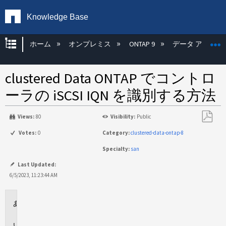
Knowledge Base
グローバル階層を展開/折りたたむ
ホーム
オンプレミス
ONTAP 9
データ アクセス
clustered Data ONTAP でコントロ
ーラの iSCSI IQN を識別する方法
Views:
80
Visibility:
Public
PDF
Votes:
0
Category:
clustered-data-ontap-8
と
Specialty:
san
し
て
Last Updated:
保
6/5/2023, 11:23:44 AM
存
環
境
説