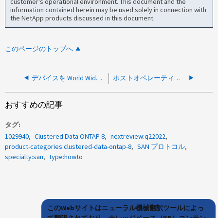
customer's operational environment. This document and the
information contained herein may be used solely in connection with
the NetApp products discussed in this document.
このページのトップへ
デバイスを World Wide Name （ WWN ）または MAC アドレスで識別する方法を教えてください。
ホストオペレーティングシステムから iSCSI ソフトウェアイニシエータノード名（ IQN ）を識別する方法
おすすめの記事
タグ
1029940
Clustered Data ONTAP 8
nextreview:q22022
product-categories:clustered-data-ontap-8
SAN プロトコル
specialty:san
type:howto
このWebサイトはニューラル機械翻訳ツールによっ
て翻訳されており、ナレッジベース（KB）コンテン