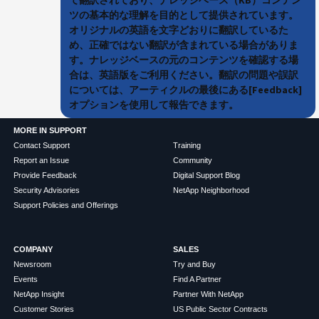
ツの基本的な理解を目的として提供されています。
オリジナルの英語を文字どおりに翻訳しているた
め、正確ではない翻訳が含まれている場合がありま
す。ナレッジベースの元のコンテンツを確認する場
合は、英語版をご利用ください。翻訳の問題や誤訳
については、アーティクルの最後にある[Feedback]
オプションを使用して報告できます。
MORE IN SUPPORT
Contact Support
Training
Report an Issue
Community
Provide Feedback
Digital Support Blog
Security Advisories
NetApp Neighborhood
Support Policies and Offerings
COMPANY
SALES
Newsroom
Try and Buy
Events
Find A Partner
NetApp Insight
Partner With NetApp
Customer Stories
US Public Sector Contracts