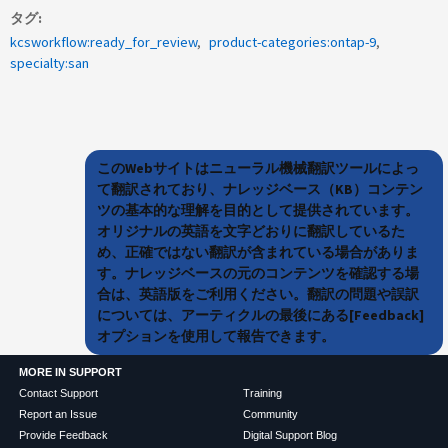
タグ
kcsworkflow:ready_for_review
product-categories:ontap-9
specialty:san
このWebサイトはニューラル機械翻訳ツールによっ
て翻訳されており、ナレッジベース（KB）コンテン
ツの基本的な理解を目的として提供されています。
オリジナルの英語を文字どおりに翻訳しているた
め、正確ではない翻訳が含まれている場合がありま
す。ナレッジベースの元のコンテンツを確認する場
合は、英語版をご利用ください。翻訳の問題や誤訳
については、アーティクルの最後にある[Feedback]
オプションを使用して報告できます。
MORE IN SUPPORT
Contact Support
Training
Report an Issue
Community
Provide Feedback
Digital Support Blog