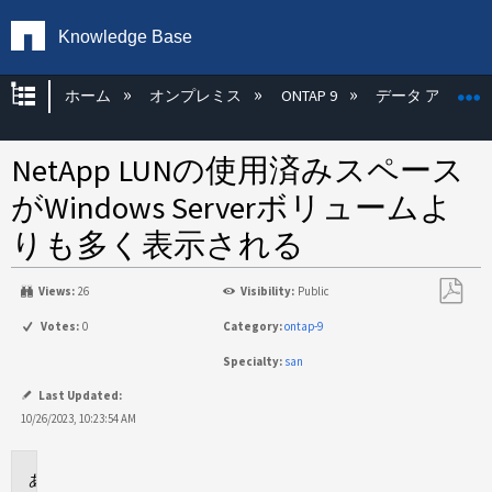
Knowledge Base
グローバル階層を展開/折りたたむ
ホーム
オンプレミス
ONTAP 9
データ アクセス
NetApp LUNの使用済みスペース
がWindows Serverボリュームよ
りも多く表示される
Views:
26
Visibility:
Public
PDF
Votes:
0
Category:
ontap-9
と
Specialty:
san
し
て
Last Updated:
保
10/26/2023, 10:23:54 AM
存
環