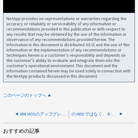
NetApp provides no representations or warranties regarding the
accuracy or reliability or serviceability of any information or
recommendations provided in this publication or with respect to
any results that may be obtained by the use of the information or
observance of any recommendations provided herein. The
information in this document is distributed AS IS and the use of this
information or the implementation of any recommendations or
techniques herein is a customer's responsibility and depends on
the customer's ability to evaluate and integrate them into the
customer's operational environment. This document and the
information contained herein may be used solely in connection with
the NetApp products discussed in this document.
このページのトップへ
IBM VIOSのアップグレード後にNetApp AIXホストユーティリティキットが削除されました
の HDD ではなく、ネットアップストレージデバイスがフラッシュとしてマークされている VMware vSphere の場合
おすすめの記事