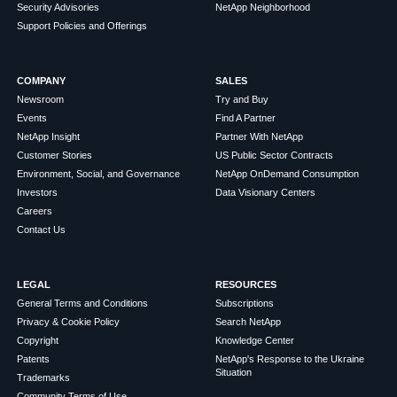
Security Advisories
NetApp Neighborhood
Support Policies and Offerings
COMPANY
SALES
Newsroom
Try and Buy
Events
Find A Partner
NetApp Insight
Partner With NetApp
Customer Stories
US Public Sector Contracts
Environment, Social, and Governance
NetApp OnDemand Consumption
Investors
Data Visionary Centers
Careers
Contact Us
LEGAL
RESOURCES
General Terms and Conditions
Subscriptions
Privacy & Cookie Policy
Search NetApp
Copyright
Knowledge Center
Patents
NetApp's Response to the Ukraine
Situation
Trademarks
Community Terms of Use