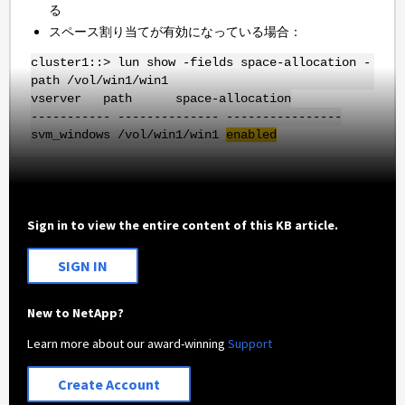
る
スペース割り当てが有効になっている場合：
cluster1::> lun show -fields space-allocation -
path /vol/win1/win1
vserver path space-allocation
----------- -------------- ----------------
svm_windows /vol/win1/win1
enabled
Sign in to view the entire content of this KB article.
SIGN IN
New to NetApp?
Learn more about our award-winning
Support
Create Account