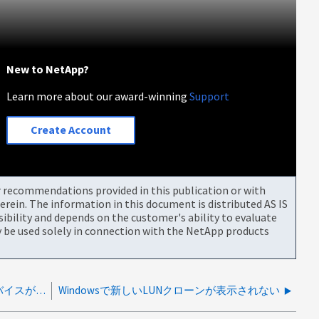
New to NetApp?
Learn more about our award-winning
Support
Create Account
or recommendations provided in this publication or with
rein. The information in this document is distributed AS IS
bility and depends on the customer's ability to evaluate
be used solely in connection with the NetApp products
の HDD ではなく、ネットアップストレージデバイスがフラッシュとしてマークされている VMware vSphere の場合
Windowsで新しいLUNクローンが表示されない