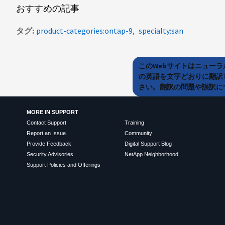
おすすめの記事
タグ
product-categories:ontap-9
specialty:san
このWebサイトはニュー
の英語を文字どおりに翻訳
さい。翻訳の問題や誤訳につ
MORE IN SUPPORT
Contact Support
Training
Report an Issue
Community
Provide Feedback
Digital Support Blog
Security Advisories
NetApp Neighborhood
Support Policies and Offerings