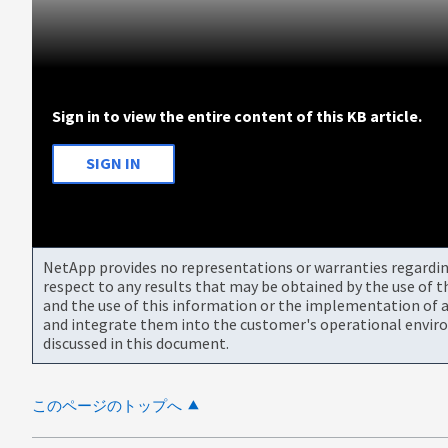
Sign in to view the entire content of this KB article.
SIGN IN
NetApp provides no representations or warranties regarding 
respect to any results that may be obtained by the use of 
and the use of this information or the implementation of a
and integrate them into the customer's operational envir
discussed in this document.
このページのトップへ