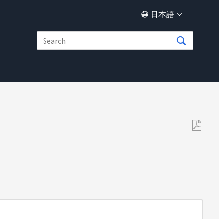
日本語
PDF
と
し
て
保
存