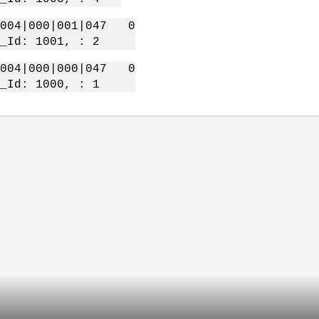
 004|000|001|047 0
Id: 1001, : 2
 004|000|000|047 0
Id: 1000, : 1