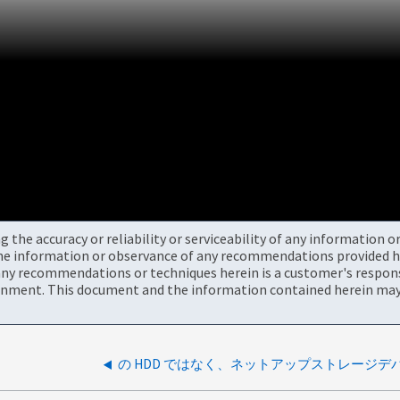
the accuracy or reliability or serviceability of any information 
the information or observance of any recommendations provided he
ny recommendations or techniques herein is a customer's responsi
onment. This document and the information contained herein may 