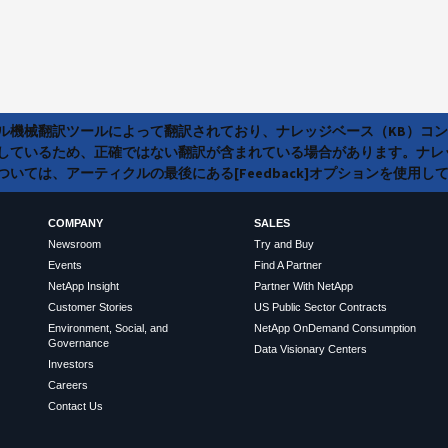
ラル機械翻訳ツールによって翻訳されており、ナレッジベース（KB）コ
しているため、正確ではない翻訳が含まれている場合があります。ナレ
いては、アーティクルの最後にある[Feedback]オプションを使用し
COMPANY
SALES
Newsroom
Try and Buy
Events
Find A Partner
NetApp Insight
Partner With NetApp
Customer Stories
US Public Sector Contracts
Environment, Social, and
NetApp OnDemand Consumption
Governance
Data Visionary Centers
Investors
Careers
Contact Us