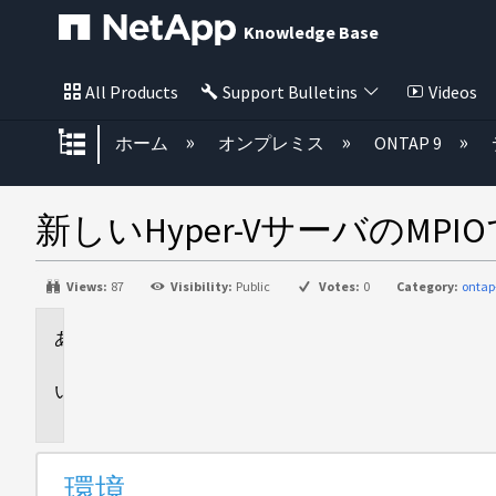
Knowledge Base
All Products
Support Bulletins
Videos
グローバル階層を展開/折りたた
ホーム
オンプレミス
ONTAP 9
新しいHyper-VサーバのMPI
Views:
87
Visibility:
Public
Votes:
0
Category:
ontap
環
境
問
題
環境