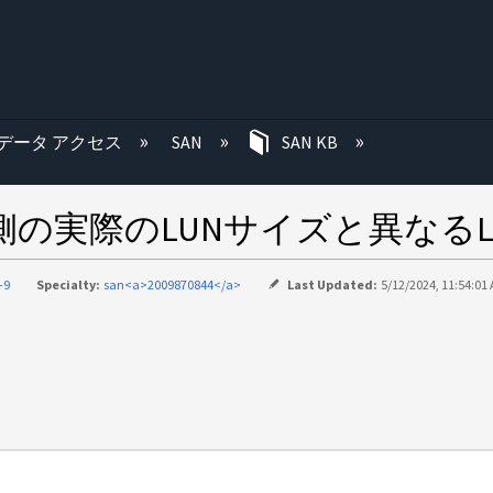
む
データ アクセス
SAN
SAN KB
側の実際のLUNサイズと異なる
-9
Specialty:
san<a>2009870844</a>
Last Updated:
5/12/2024, 11:54:01