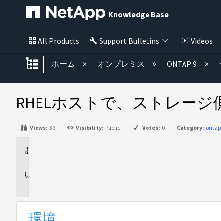
Knowledge Base
All Products
Support Bulletins
Videos
グローバル階層を展開/折りたた
ホーム
オンプレミス
ONTAP 9
RHELホストで、ストレージ
Views:
39
Visibility:
Public
Votes:
0
Category:
ontap
環
境
問
題
環境