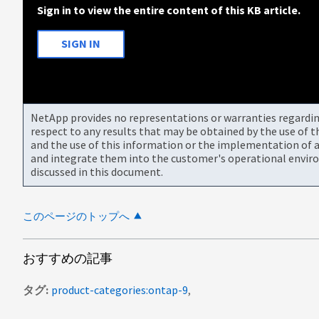
Sign in to view the entire content of this KB article.
SIGN IN
NetApp provides no representations or warranties regarding 
respect to any results that may be obtained by the use of 
and the use of this information or the implementation of a
and integrate them into the customer's operational envir
discussed in this document.
このページのトップへ
おすすめの記事
タグ
product-categories:ontap-9