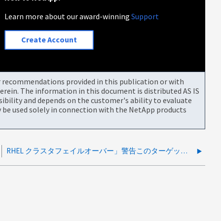
Learn more about our award-winning
Support
Create Account
or recommendations provided in this publication or with
rein. The information in this document is distributed AS IS
bility and depends on the customer's ability to evaluate
be used solely in connection with the NetApp products
RHEL クラスタフェイルオーバー」警告このターゲットの LUN の割り当てが変更されたことを示すメッセージが表示されました "