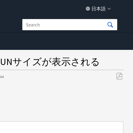
日本語
LUNサイズが表示される
 AM
PDF
と
し
て
保
存