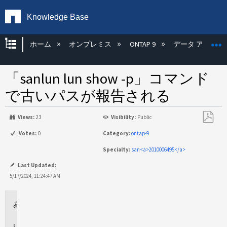
Knowledge Base
グローバル階層を展開/折りたたむ
ホーム
オンプレミス
ONTAP 9
データ アクセス
「sanlun lun show -p」コマンド
で古いパスが報告される
Views:
23
Visibility:
Public
PDF
Votes:
0
Category:
ontap-9
と
Specialty:
san<a>2010006495</a>
し
て
Last Updated:
保
5/17/2024, 11:24:47 AM
存
環
境
問