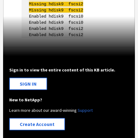
Missing hdisk9 fscsi2
Missing hdisk9 fscsi2
Enabled hdisk9 fscsi0
Enabled hdisk9 fscsi0
Enabled hdisk9 fscsi2
Enabled hdisk9 fscsi2
Sign in to view the entire content of this KB article.
SIGN IN
New to NetApp?
Learn more about our award-winning
Support
Create Account