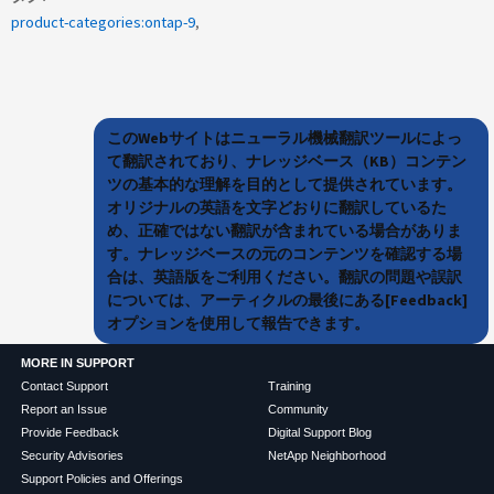
product-categories:ontap-9
このWebサイトはニューラル機械翻訳ツールによっ
て翻訳されており、ナレッジベース（KB）コンテン
ツの基本的な理解を目的として提供されています。
オリジナルの英語を文字どおりに翻訳しているた
め、正確ではない翻訳が含まれている場合がありま
す。ナレッジベースの元のコンテンツを確認する場
合は、英語版をご利用ください。翻訳の問題や誤訳
については、アーティクルの最後にある[Feedback]
オプションを使用して報告できます。
MORE IN SUPPORT
Contact Support
Training
Report an Issue
Community
Provide Feedback
Digital Support Blog
Security Advisories
NetApp Neighborhood
Support Policies and Offerings