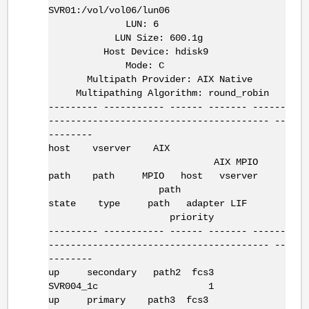
SVR01:/vol/vol06/lun06
LUN: 6
LUN Size: 600.1g
Host Device: hdisk9
Mode: C
Multipath Provider: AIX Native
Multipathing Algorithm: round_robin
--------- ----------- ------ ------- ------
---------------------------------------- --
--------
host vserver AIX
AIX MPIO
path path MPIO host vserver
path
state type path adapter LIF
priority
--------- ----------- ------ ------- ------
---------------------------------------- --
--------
up secondary path2 fcs3
SVR004_1c 1
up primary path3 fcs3