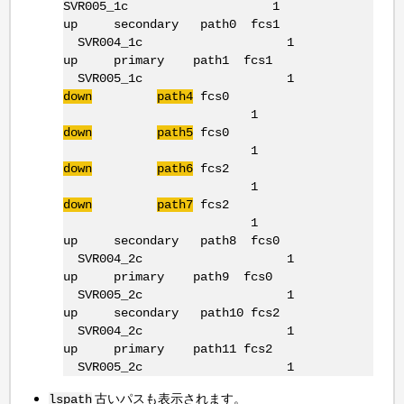
SVR005_1c 1
up secondary path0 fcs1
SVR004_1c 1
up primary path1 fcs1
SVR005_1c 1
down
path4
fcs0
1
down
path5
fcs0
1
down
path6
fcs2
1
down
path7
fcs2
1
up secondary path8 fcs0
SVR004_2c 1
up primary path9 fcs0
SVR005_2c 1
up secondary path10 fcs2
SVR004_2c 1
up primary path11 fcs2
SVR005_2c 1
古いパスも表示されます。
lspath