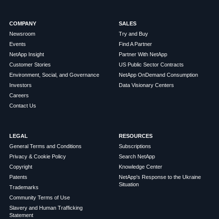
COMPANY
SALES
Newsroom
Try and Buy
Events
Find A Partner
NetApp Insight
Partner With NetApp
Customer Stories
US Public Sector Contracts
Environment, Social, and Governance
NetApp OnDemand Consumption
Investors
Data Visionary Centers
Careers
Contact Us
LEGAL
RESOURCES
General Terms and Conditions
Subscriptions
Privacy & Cookie Policy
Search NetApp
Copyright
Knowledge Center
Patents
NetApp's Response to the Ukraine
Situation
Trademarks
Community Terms of Use
Slavery and Human Trafficking
Statement