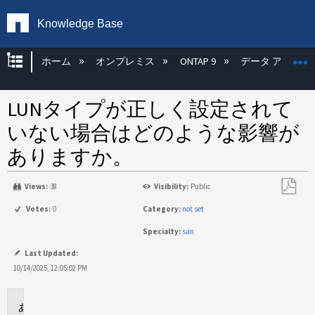
Knowledge Base
グローバル階層を展開/折りたたむ
ホーム
オンプレミス
ONTAP 9
データ アクセス
LUNタイプが正しく設定されて
いない場合はどのような影響が
ありますか。
Views:
38
Visibility:
Public
PDF
Votes:
0
Category:
not set
と
Specialty:
san
し
て
Last Updated:
保
10/14/2025, 12:05:02 PM
存
環