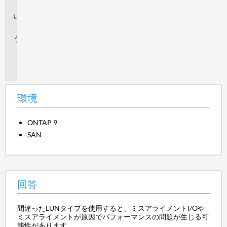
境
回
答
追
加
情
報
環境
ONTAP 9
SAN
回答
間違ったLUNタイプを使用すると、ミスアライメントI/Oや
ミスアライメントが原因でパフォーマンスの問題が生じる可
能性があります。