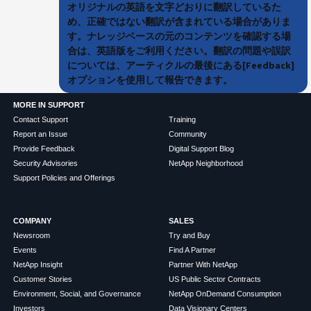
オリジナルの英語を文字どおりに翻訳しているた
め、正確ではない翻訳が含まれている場合がありま
す。ナレッジベースの元のコンテンツを確認する場
合は、英語版をご利用ください。翻訳の問題や誤訳
については、アーティクルの最後にある[Feedback]
オプションを使用して報告できます。
MORE IN SUPPORT
Contact Support
Training
Report an Issue
Community
Provide Feedback
Digital Support Blog
Security Advisories
NetApp Neighborhood
Support Policies and Offerings
COMPANY
SALES
Newsroom
Try and Buy
Events
Find A Partner
NetApp Insight
Partner With NetApp
Customer Stories
US Public Sector Contracts
Environment, Social, and Governance
NetApp OnDemand Consumption
Investors
Data Visionary Centers