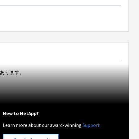
もあります。
New to NetApp?
Learn more about our award-winning
Support