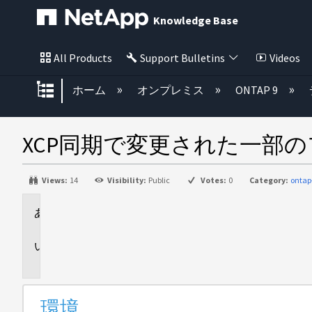
Knowledge Base
All Products
Support Bulletins
Videos
グローバル階層を展開/折りたた
ホーム
オンプレミス
ONTAP 9
XCP同期で変更された一部
Views:
14
Visibility:
Public
Votes:
0
Category:
ontap
環
境
問
題
環境