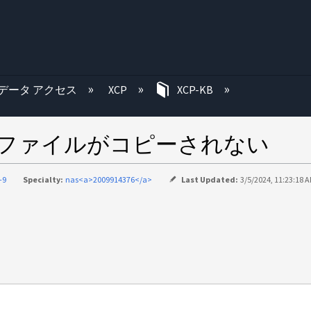
む
データ アクセス
XCP
XCP-KB
のファイルがコピーされない
-9
Specialty:
nas<a>2009914376</a>
Last Updated:
3/5/2024, 11:23:18 