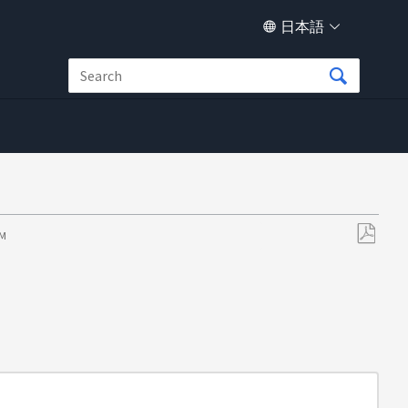
日本語
AM
PDF
と
し
て
保
存