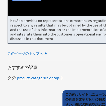
NetApp provides no representations or warranties regarding 
respect to any results that may be obtained by the use of 
and the use of this information or the implementation of a
and integrate them into the customer's operational envir
discussed in this document.
このページのトップへ
おすすめの記事
タグ
product-categories:ontap-9
このWebサイトはニュー
の英語を文字どおりに翻訳
さい。翻訳の問題や誤訳につ