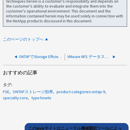
techniques herein is a customer's responsibility and depends on
the customer's ability to evaluate and integrate them into the
customer's operational environment. This document and the
information contained herein may be used solely in connection with
the NetApp products discussed in this document.
このページのトップへ
ONTAPでStorage Efficiencyによる削減を取り消す方法
VMware NFS データストアで誤ったスペースが報告されました
おすすめの記事
タグ
FSE
ONTAPストレージ効率
product-categories:ontap-9
specialty:core
type:howto
このWebサイトはニューラル機械翻訳ツールによっ