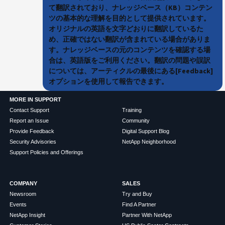
て翻訳されており、ナレッジベース（KB）コンテン
ツの基本的な理解を目的として提供されています。
オリジナルの英語を文字どおりに翻訳しているた
め、正確ではない翻訳が含まれている場合がありま
す。ナレッジベースの元のコンテンツを確認する場
合は、英語版をご利用ください。翻訳の問題や誤訳
については、アーティクルの最後にある[Feedback]
オプションを使用して報告できます。
MORE IN SUPPORT
Contact Support
Training
Report an Issue
Community
Provide Feedback
Digital Support Blog
Security Advisories
NetApp Neighborhood
Support Policies and Offerings
COMPANY
SALES
Newsroom
Try and Buy
Events
Find A Partner
NetApp Insight
Partner With NetApp