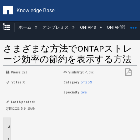
Knowledge Base
グローバル階層を展開/折りたたむ
ホーム
オンプレミス
ONTAP 9
ONTAP管理
さまざまな方法でONTAPストレ
ージ効率の節約を表示する方法
Views:
223
Visibility:
Public
PDF
Votes:
0
Category:
ontap-9
と
Specialty:
core
し
て
Last Updated:
保
3/18/2026, 5:34:56 AM
存
環
境
概