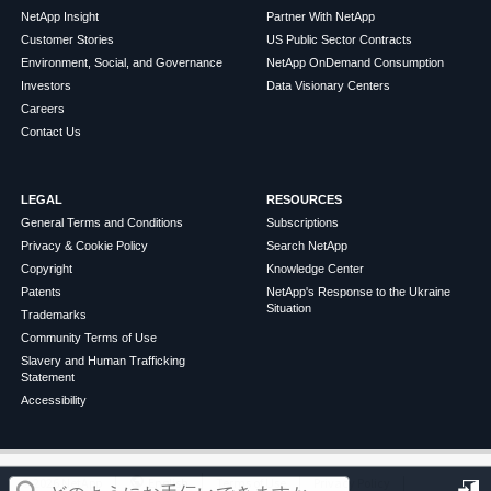
NetApp Insight
Partner With NetApp
Customer Stories
US Public Sector Contracts
Environment, Social, and Governance
NetApp OnDemand Consumption
Investors
Data Visionary Centers
Careers
Contact Us
LEGAL
RESOURCES
General Terms and Conditions
Subscriptions
Privacy & Cookie Policy
Search NetApp
Copyright
Knowledge Center
Patents
NetApp's Response to the Ukraine
Situation
Trademarks
Community Terms of Use
Slavery and Human Trafficking
Statement
Accessibility
この記事は役に立ちましたか？
©
2026
NetApp
English
Terms of Use
Privacy Policy