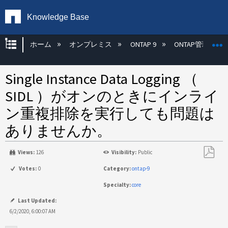
Knowledge Base
グローバル階層を展開/折りたたむ
ホーム
オンプレミス
ONTAP 9
ONTAP管理
Single Instance Data Logging （
SIDL ）がオンのときにインライ
ン重複排除を実行しても問題は
ありませんか。
Views:
126
Visibility:
Public
PDF
Votes:
0
Category:
ontap-9
と
Specialty:
core
し
て
Last Updated:
保
6/2/2020, 6:00:07 AM
存