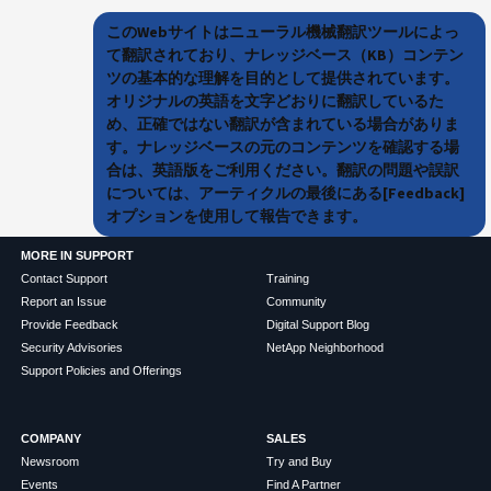
このWebサイトはニューラル機械翻訳ツールによっ
て翻訳されており、ナレッジベース（KB）コンテン
ツの基本的な理解を目的として提供されています。
オリジナルの英語を文字どおりに翻訳しているた
め、正確ではない翻訳が含まれている場合がありま
す。ナレッジベースの元のコンテンツを確認する場
合は、英語版をご利用ください。翻訳の問題や誤訳
については、アーティクルの最後にある[Feedback]
オプションを使用して報告できます。
MORE IN SUPPORT
Contact Support
Training
Report an Issue
Community
Provide Feedback
Digital Support Blog
Security Advisories
NetApp Neighborhood
Support Policies and Offerings
COMPANY
SALES
Newsroom
Try and Buy
Events
Find A Partner