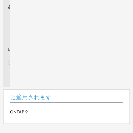
に
適
用
さ
れ
ま
す
回
答
追
加
情
報
に適用されます
ONTAP 9