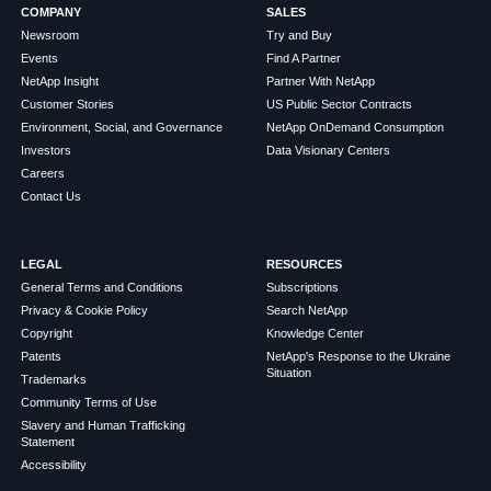
COMPANY
SALES
Newsroom
Try and Buy
Events
Find A Partner
NetApp Insight
Partner With NetApp
Customer Stories
US Public Sector Contracts
Environment, Social, and Governance
NetApp OnDemand Consumption
Investors
Data Visionary Centers
Careers
Contact Us
LEGAL
RESOURCES
General Terms and Conditions
Subscriptions
Privacy & Cookie Policy
Search NetApp
Copyright
Knowledge Center
Patents
NetApp's Response to the Ukraine
Situation
Trademarks
Community Terms of Use
Slavery and Human Trafficking
Statement
Accessibility