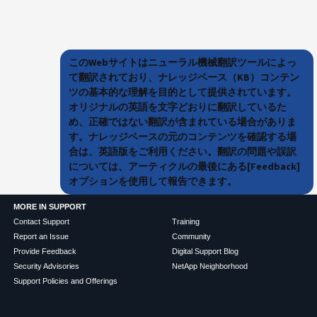
このWebサイトはニューラル機械翻訳ツールによっ
て翻訳されており、ナレッジベース（KB）コンテン
ツの基本的な理解を目的として提供されています。
オリジナルの英語を文字どおりに翻訳しているた
め、正確ではない翻訳が含まれている場合がありま
す。ナレッジベースの元のコンテンツを確認する場
合は、英語版をご利用ください。翻訳の問題や誤訳
については、アーティクルの最後にある[Feedback]
オプションを使用して報告できます。
MORE IN SUPPORT
Contact Support
Training
Report an Issue
Community
Provide Feedback
Digital Support Blog
Security Advisories
NetApp Neighborhood
Support Policies and Offerings