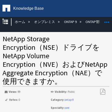
Knowledge Base
グローバル階層を展開/折りたたむ
ホーム
オンプレミス
ONTAP 9
ONTAP管理
NetApp Storage
Encryption（NSE）ドライブを
NetApp Volume
Encryption（NVE）およびNetApp
Aggregate Encryption（NAE）で
使用できますか。
Views:
99
Visibility:
Public
PDF
Votes:
0
Category:
ontap-9
と
Specialty:
core
し