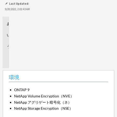
て
Last Updated:
保
9/28/2022, 2:02:43 AM
存
環
境
回
答
追
加
情
報
環境
ONTAP 9
NetApp Volume Encryption（NVE）
NetApp アグリゲート暗号化（ネ）
NetApp Storage Encryption（NSE）