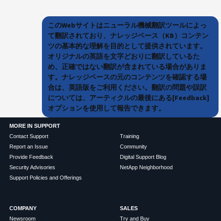
このWebサイトはニューラル機械翻訳ツールによっ
て翻訳されており、ナレッジベース（KB）コンテン
ツの基本的な理解を目的として提供されています。
オリジナルの英語を文字どおりに翻訳しているた
め、正確ではない翻訳が含まれている場合がありま
す。ナレッジベースの元のコンテンツを確認する場
合は、英語版をご利用ください。翻訳の問題や誤訳
については、アーティクルの最後にある[Feedback]
オプションを使用して報告できます。
MORE IN SUPPORT
Contact Support
Training
Report an Issue
Community
Provide Feedback
Digital Support Blog
Security Advisories
NetApp Neighborhood
Support Policies and Offerings
COMPANY
SALES
Newsroom
Try and Buy