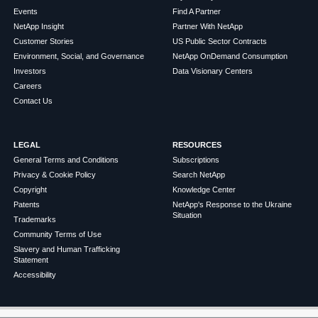
Events
Find A Partner
NetApp Insight
Partner With NetApp
Customer Stories
US Public Sector Contracts
Environment, Social, and Governance
NetApp OnDemand Consumption
Investors
Data Visionary Centers
Careers
Contact Us
LEGAL
RESOURCES
General Terms and Conditions
Subscriptions
Privacy & Cookie Policy
Search NetApp
Copyright
Knowledge Center
Patents
NetApp's Response to the Ukraine
Situation
Trademarks
Community Terms of Use
Slavery and Human Trafficking
Statement
Accessibility