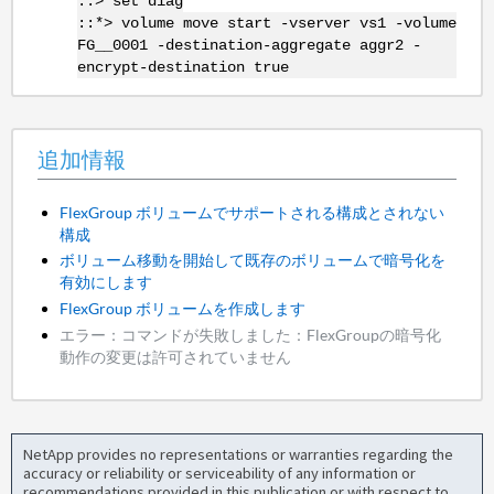
::> set diag
::*> volume move start -vserver vs1 -volume
FG__0001 -destination-aggregate aggr2 -
encrypt-destination true
追加情報
FlexGroup ボリュームでサポートされる構成とされない
構成
ボリューム移動を開始して既存のボリュームで暗号化を
有効にします
FlexGroup ボリュームを作成します
エラー：コマンドが失敗しました：FlexGroupの暗号化
動作の変更は許可されていません
NetApp provides no representations or warranties regarding the
accuracy or reliability or serviceability of any information or
recommendations provided in this publication or with respect to