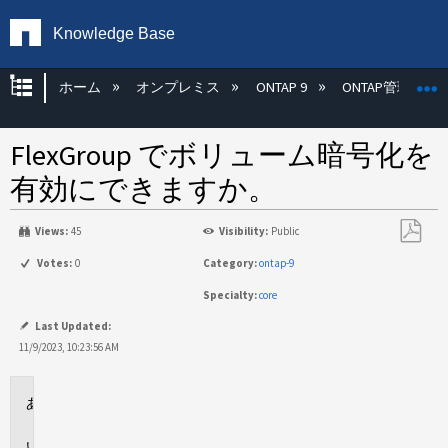
Knowledge Base
グローバル階層を展開/折りたたむ
ホーム
オンプレミス
ONTAP 9
ONTAP管理
FlexGroup でボリューム暗号化を
有効にできますか。
Views:
45
Visibility:
Public
PDF
Votes:
0
Category:
ontap-9
と
Specialty:
core
し
て
Last Updated:
保
11/9/2023, 10:23:56 AM
存
環
境
回