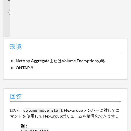
答
追
加
情
報
環境
NetApp AggregateまたはVolume Encryptionの略
ONTAP 9
回答
はい、
FlexGroupメンバーに対してコ
volume move start
マンドを使用してFlexGroupボリュームを暗号化できます 。
例：