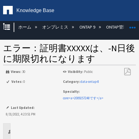
Knowledge Base
グローバル階層を展開/折りたたむ
ホーム
オンプレミス
ONTAP 9
ONTAP管理
エラー：証明書XXXXXは、-N日後
に期限切れになります
Views:
30
Visibility:
Public
PDF
Votes:
0
Category:
data-ontap-8
と
Specialty:
し
core<a>2009257248です</a>
て
保
Last Updated:
存
8/31/2022, 4:23:51 PM
環
境