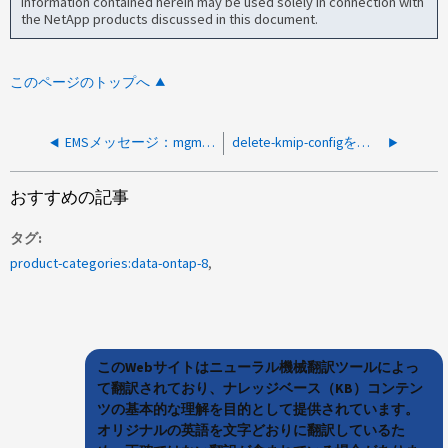
information contained herein may be used solely in connection with
the NetApp products discussed in this document.
このページのトップへ
EMSメッセージ：mgmtgwd.certificate.expiring for client certificate
delete-kmip-configを実行したあとも、9.3から9.3PリリースへのONTAPのアップグレード時に「ERROR：external keymanager check failed」
おすすめの記事
タグ
product-categories:data-ontap-8
このWebサイトはニューラル機械翻訳ツールによっ
て翻訳されており、ナレッジベース（KB）コンテン
ツの基本的な理解を目的として提供されています。
オリジナルの英語を文字どおりに翻訳しているた