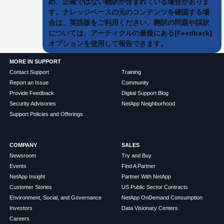
め、正確ではない翻訳が含まれている場合がありま
す。ナレッジベースの元のコンテンツを確認する場
合は、英語版をご利用ください。翻訳の問題や誤訳
については、アーティクルの最後にある[Feedback]
オプションを使用して報告できます。
MORE IN SUPPORT
Contact Support
Training
Report an Issue
Community
Provide Feedback
Digital Support Blog
Security Advisories
NetApp Neighborhood
Support Policies and Offerings
COMPANY
SALES
Newsroom
Try and Buy
Events
Find A Partner
NetApp Insight
Partner With NetApp
Customer Stories
US Public Sector Contracts
Environment, Social, and Governance
NetApp OnDemand Consumption
Investors
Data Visionary Centers
Careers