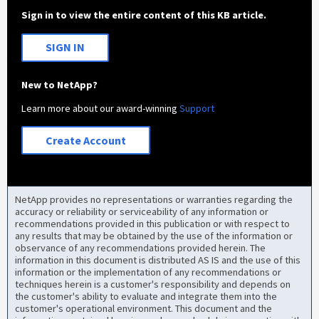
Sign in to view the entire content of this KB article.
SIGN IN
New to NetApp?
Learn more about our award-winning
Support
Create Account
NetApp provides no representations or warranties regarding the
accuracy or reliability or serviceability of any information or
recommendations provided in this publication or with respect to
any results that may be obtained by the use of the information or
observance of any recommendations provided herein. The
information in this document is distributed AS IS and the use of this
information or the implementation of any recommendations or
techniques herein is a customer's responsibility and depends on
the customer's ability to evaluate and integrate them into the
customer's operational environment. This document and the