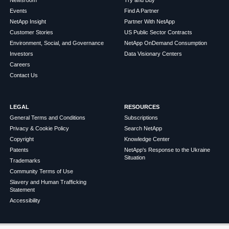
Newsroom
Try and Buy
Events
Find A Partner
NetApp Insight
Partner With NetApp
Customer Stories
US Public Sector Contracts
Environment, Social, and Governance
NetApp OnDemand Consumption
Investors
Data Visionary Centers
Careers
Contact Us
LEGAL
RESOURCES
General Terms and Conditions
Subscriptions
Privacy & Cookie Policy
Search NetApp
Copyright
Knowledge Center
Patents
NetApp's Response to the Ukraine
Situation
Trademarks
Community Terms of Use
Slavery and Human Trafficking
Statement
Accessibility