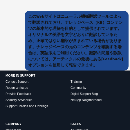
このWebサイトはニューラル機械翻訳ツールによっ
て翻訳されており、ナレッジベース（KB）コンテン
ツの基本的な理解を目的として提供されています。
オリジナルの英語を文字どおりに翻訳しているた
め、正確ではない翻訳が含まれている場合がありま
す。ナレッジベースの元のコンテンツを確認する場
合は、英語版をご利用ください。翻訳の問題や誤訳
については、アーティクルの最後にある[Feedback]
オプションを使用して報告できます。
MORE IN SUPPORT
Contact Support
Training
Report an Issue
Community
Provide Feedback
Digital Support Blog
Security Advisories
NetApp Neighborhood
Support Policies and Offerings
COMPANY
SALES