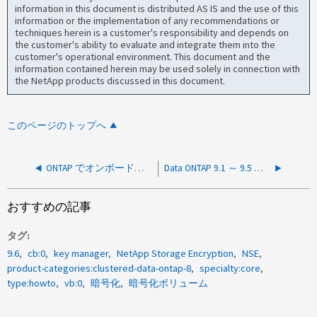
information in this document is distributed AS IS and the use of this
information or the implementation of any recommendations or
techniques herein is a customer's responsibility and depends on
the customer's ability to evaluate and integrate them into the
customer's operational environment. This document and the
information contained herein may be used solely in connection with
the NetApp products discussed in this document.
このページのトップへ
ONTAP でオンボード暗号化と NVE を使用しているときにパスフレーズを紛失した場合の復旧方法
Data ONTAP 9.1 ～ 9.5 でオンボードキー管理（ OTM ）を削除する方法
おすすめの記事
タグ
9.6
cb:0
key manager
NetApp Storage Encryption
NSE
product-categories:clustered-data-ontap-8
specialty:core
type:howto
vb:0
暗号化
暗号化ボリューム