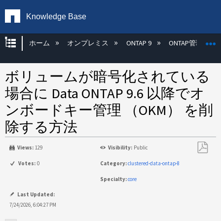
Knowledge Base
グローバル階層を展開/折りたたむ
ホーム
オンプレミス
ONTAP 9
ONTAP管理
ボリュームが暗号化されている
場合に Data ONTAP 9.6 以降でオ
ンボードキー管理 （OKM） を削
除する方法
Views:
129
Visibility:
Public
PDF
Votes:
0
Category:
clustered-data-ontap-8
と
Specialty:
core
し
て
Last Updated:
保
7/24/2026, 6:04:27 PM
存