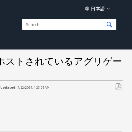
日本語
EDドライブでホストされているアグリゲー
 Updated:
4/12/2024, 4:23:08 AM
PDF
と
し
て
保
存