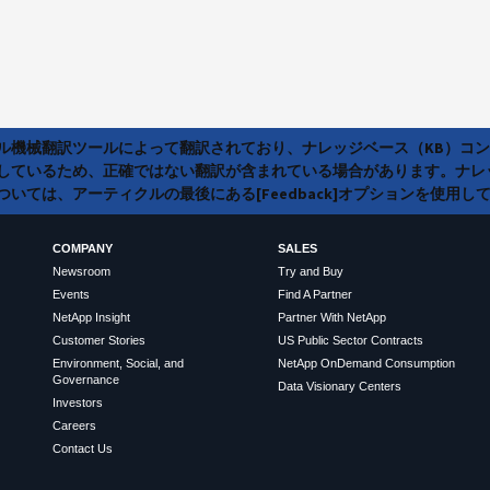
ラル機械翻訳ツールによって翻訳されており、ナレッジベース（KB）コ
しているため、正確ではない翻訳が含まれている場合があります。ナレ
いては、アーティクルの最後にある[Feedback]オプションを使用し
COMPANY
SALES
Newsroom
Try and Buy
Events
Find A Partner
NetApp Insight
Partner With NetApp
Customer Stories
US Public Sector Contracts
Environment, Social, and
NetApp OnDemand Consumption
Governance
Data Visionary Centers
Investors
Careers
Contact Us