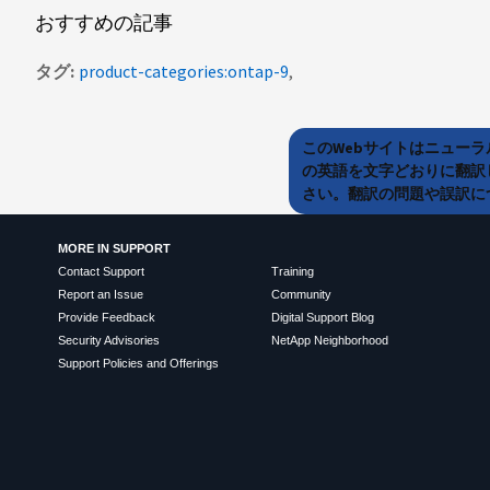
おすすめの記事
タグ
product-categories:ontap-9
このWebサイトはニュー
の英語を文字どおりに翻訳
さい。翻訳の問題や誤訳につ
MORE IN SUPPORT
Contact Support
Training
Report an Issue
Community
Provide Feedback
Digital Support Blog
Security Advisories
NetApp Neighborhood
Support Policies and Offerings