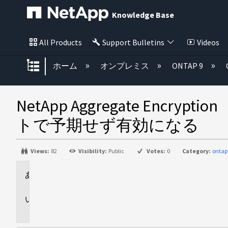
Knowledge Base
All Products
Support Bulletins
Videos
グローバル階層を展開/折りたた
ホーム
オンプレミス
ONTAP 9
NetApp Aggregate En
トで予期せず有効になる
Views:
82
Visibility:
Public
Votes:
0
Category:
ontap
環
境
問
題