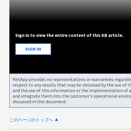
Sign in to view the entire content of this KB article.
SIGN IN
NetApp provides no representations or warranties regarding 
respect to any results that may be obtained by the use of 
and the use of this information or the implementation of a
and integrate them into the customer's operational envir
discussed in this document.
このページのトップへ