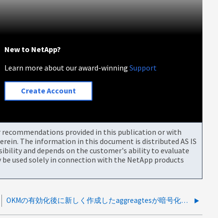
New to NetApp?
Learn more about our award-winning
Support
Create Account
or recommendations provided in this publication or with
rein. The information in this document is distributed AS IS
bility and depends on the customer's ability to evaluate
be used solely in connection with the NetApp products
OKMの有効化後に新しく作成したaggreagtesが暗号化されない