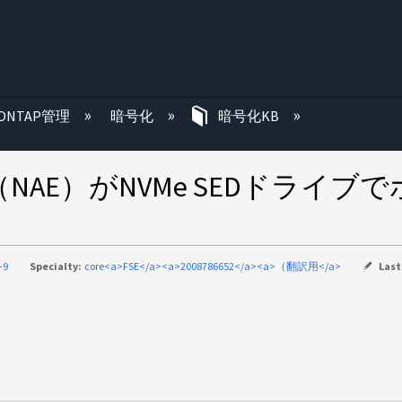
む
ONTAP管理
暗号化
暗号化KB
cryption（NAE）がNVMe S
-9
Specialty:
core<a>FSE</a><a>2008786652</a><a>（翻訳用</a>
Last