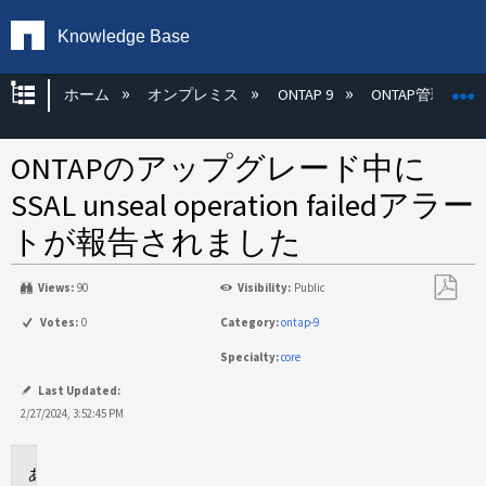
Knowledge Base
グローバル階層を展開/折りたたむ
ホーム
オンプレミス
ONTAP 9
ONTAP管理
ONTAPのアップグレード中に
SSAL unseal operation failedアラー
トが報告されました
Views:
90
Visibility:
Public
PDF
Votes:
0
Category:
ontap-9
と
Specialty:
core
し
て
Last Updated:
保
2/27/2024, 3:52:45 PM
存
環