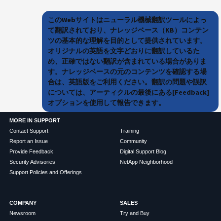
このWebサイトはニューラル機械翻訳ツールによっ
て翻訳されており、ナレッジベース（KB）コンテン
ツの基本的な理解を目的として提供されています。
オリジナルの英語を文字どおりに翻訳しているた
め、正確ではない翻訳が含まれている場合がありま
す。ナレッジベースの元のコンテンツを確認する場
合は、英語版をご利用ください。翻訳の問題や誤訳
については、アーティクルの最後にある[Feedback]
オプションを使用して報告できます。
MORE IN SUPPORT
Contact Support
Training
Report an Issue
Community
Provide Feedback
Digital Support Blog
Security Advisories
NetApp Neighborhood
Support Policies and Offerings
COMPANY
SALES
Newsroom
Try and Buy