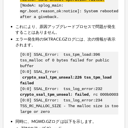
[NodeA: splog_main:
mgr.boot.reason_ok:notice]: System rebooted
after a giveback.
これにより、原因アップグレードプロセスで問題が発生
することはありません。
エラー発生時のSKTRACE.GZログには、次の情報が表示
されます。
[0:0] SSAL_Error: tss_tpm_load:396
tss_malloc of 0 bytes failed for public
buffer
[0:0] SSAL_Error:
crypto_ssal_tpm_unseal:226 tss_tpm_load
failed
[0:0] SSAL_Error: tss_log_error:232
crypto_ssal_tpm_unseal: failed
, rc 000b0003
[0:0] SSAL_Error: tss_log_error:234
TSS_RC_MALLOC_SIZE - The malloc size is too
large or zero
同時に、MGWD.GZログ は以下を示します。