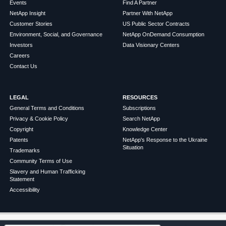
Events
Find A Partner
NetApp Insight
Partner With NetApp
Customer Stories
US Public Sector Contracts
Environment, Social, and Governance
NetApp OnDemand Consumption
Investors
Data Visionary Centers
Careers
Contact Us
LEGAL
RESOURCES
General Terms and Conditions
Subscriptions
Privacy & Cookie Policy
Search NetApp
Copyright
Knowledge Center
Patents
NetApp's Response to the Ukraine
Situation
Trademarks
Community Terms of Use
Slavery and Human Trafficking
Statement
Accessibility