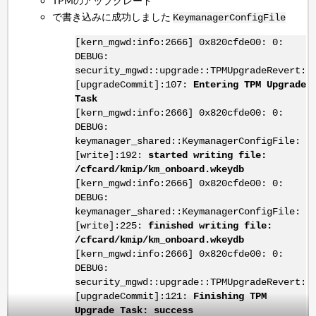
TPMのアップグレード
で書き込みに成功しました
KeymanagerConfigFile
[kern_mgwd:info:2666] 0x820cfde00: 0:
DEBUG:
security_mgwd::upgrade::TPMUpgradeRevert:
[upgradeCommit]:107:
Entering TPM Upgrade
Task
[kern_mgwd:info:2666] 0x820cfde00: 0:
DEBUG:
keymanager_shared::KeymanagerConfigFile:
[write]:192:
started writing file:
/cfcard/kmip/km_onboard.wkeydb
[kern_mgwd:info:2666] 0x820cfde00: 0:
DEBUG:
keymanager_shared::KeymanagerConfigFile:
[write]:225:
finished writing file:
/cfcard/kmip/km_onboard.wkeydb
[kern_mgwd:info:2666] 0x820cfde00: 0:
DEBUG:
security_mgwd::upgrade::TPMUpgradeRevert:
[upgradeCommit]:121:
Finishing TPM
Upgrade Task: success