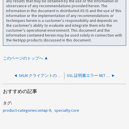
any results that may be obtained by the use of the information or
observance of any recommendations provided herein. The
information in this document is distributed AS IS and the use of this
information or the implementation of any recommendations or
techniques herein is a customer's responsibility and depends on
the customer's ability to evaluate and integrate them into the
customer's operational environment. This document and the
information contained herein may be used solely in connection with
the NetApp products discussed in this document.
このページのトップへ
SKLM クライアントの自己署名証明書の更新
SSL 証明書エラー NET ： ERR_CERT_COMMON_NAME_INVALID
おすすめの記事
タグ
product-categories:ontap-9
specialty:core