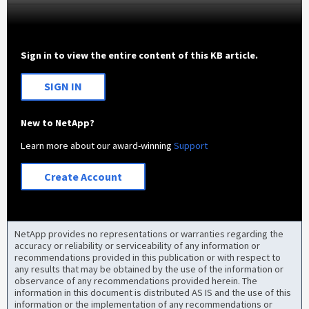
Sign in to view the entire content of this KB article.
SIGN IN
New to NetApp?
Learn more about our award-winning
Support
Create Account
NetApp provides no representations or warranties regarding the
accuracy or reliability or serviceability of any information or
recommendations provided in this publication or with respect to
any results that may be obtained by the use of the information or
observance of any recommendations provided herein. The
information in this document is distributed AS IS and the use of this
information or the implementation of any recommendations or