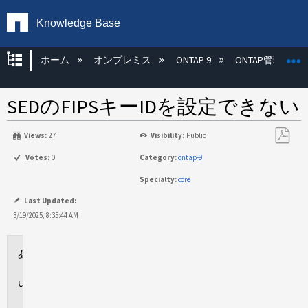
Knowledge Base
グローバル階層を展開/折りたたむ
ホーム
オンプレミス
ONTAP 9
ONTAP管理
SEDのFIPSキーIDを設定できない
Views:
27
Visibility:
Public
PDF
Votes:
0
Category:
ontap-9
と
Specialty:
core
し
て
Last Updated:
保
3/19/2025, 8:35:44 AM
存
環
境
問
題