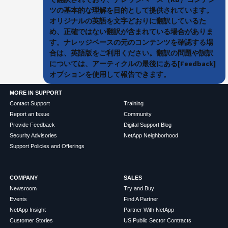
ツの基本的な理解を目的として提供されています。
オリジナルの英語を文字どおりに翻訳しているた
め、正確ではない翻訳が含まれている場合がありま
す。ナレッジベースの元のコンテンツを確認する場
合は、英語版をご利用ください。翻訳の問題や誤訳
については、アーティクルの最後にある[Feedback]
オプションを使用して報告できます。
MORE IN SUPPORT
Contact Support
Training
Report an Issue
Community
Provide Feedback
Digital Support Blog
Security Advisories
NetApp Neighborhood
Support Policies and Offerings
COMPANY
SALES
Newsroom
Try and Buy
Events
Find A Partner
NetApp Insight
Partner With NetApp
Customer Stories
US Public Sector Contracts