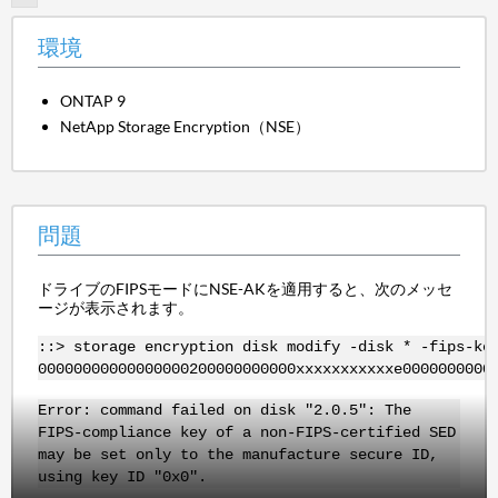
環境
ONTAP 9
NetApp Storage Encryption（NSE）
問題
ドライブのFIPSモードにNSE-AKを適用すると、次のメッセ
ージが表示されます。
::> storage encryption disk modify -disk * -fips-ke
00000000000000000200000000000xxxxxxxxxxxe0000000000
Error: command failed on disk "2.0.5": The
FIPS-compliance key of a non-FIPS-certified SED
may be set only to the manufacture secure ID,
using key ID "0x0".