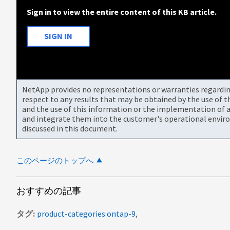
Sign in to view the entire content of this KB article.
SIGN IN
NetApp provides no representations or warranties regarding 
respect to any results that may be obtained by the use of 
and the use of this information or the implementation of a
and integrate them into the customer's operational envir
discussed in this document.
このページのトップへ
おすすめの記事
タグ
product-categories:ontap-9