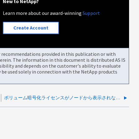
New to NetApp?
Learn more about our award-winning
Support
Create Account
or recommendations provided in this publication or with
rein. The information in this document is distributed AS IS
bility and depends on the customer's ability to evaluate
be used solely in connection with the NetApp products
ボリューム暗号化ライセンスがノードから表示されなくなります