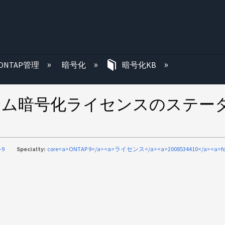
む
ONTAP管理
暗号化
暗号化KB
ボリューム暗号化ライセンスのステータス
-9
Specialty:
core<a>ONTAP 9</a><a>ライセンス</a><a>2008534410</a><a>fo