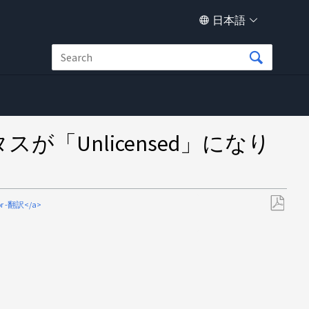
日本語
が「Unlicensed」になり
r -翻訳</a>
PDF
と
し
て
保
存