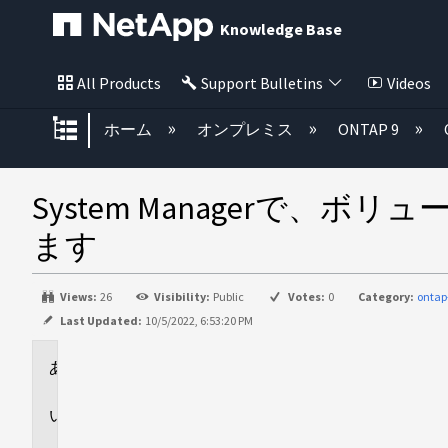
Knowledge Base
All Products
Support Bulletins
Videos
グローバル階層を展開/折りたた
ホーム
オンプレミス
ONTAP 9
System Managerで、
ます
Views:
26
Visibility:
Public
Votes:
0
Category:
ontap
Last Updated:
10/5/2022, 6:53:20 PM
環
境
問
題