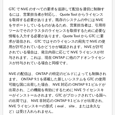
GTC で NVE のすべての要求を追跡して配信を適切に制御す
るには、営業担当者が対応し、 Quote Tool からライセンス
を取得する必要があります。既存のシステムの中には NVE
をサポートしているものがあるため、営業担当者は、引用符
ツールでそのクラスタのライセンスを取得するために必要な
情報を入力する必要があります。Quote Tool から GTC に要
求が送信され、 GTC ではそのライセンスの宛先で NVE の使
用が許可されているかどうかが確認されます。NVE が許可
されている場合は、発注内容に応じて NVE ライセンスが付
与されます。これは、現在 ONTAP に他のアドオンライセン
スが付与されている場合と同様です。
NVE の配信は、 ONTAP の特定のビルドによっても制御され
ます。 ONTAP 9.1 を搭載した新しいシステムを GTC の使用
可能な国に出荷した場合、 NVE 対応の ONTAP 9.1 ビルドが
出荷され、この機能を有効にするために NVE ライセンスキ
ーがインストールされます。GTC がブロックされている国へ
の出荷では、 NVE 非対応の ONTAP 9.1 ビルドが出荷され、
NVE ライセンスキーの形式（ eval 、 site 、または永久な
ど）は受け入れられません。