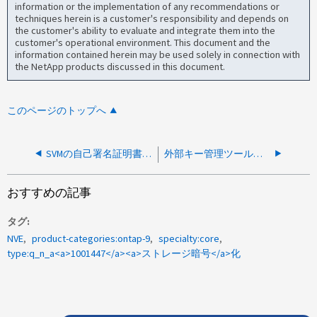
information or the implementation of any recommendations or
techniques herein is a customer's responsibility and depends on
the customer's ability to evaluate and integrate them into the
customer's operational environment. This document and the
information contained herein may be used solely in connection with
the NetApp products discussed in this document.
このページのトップへ
SVMの自己署名証明書の一般的な用途は何ですか。
外部キー管理ツールにノードからアクセスした場合は、どのような状況になりますか？
おすすめの記事
タグ
NVE
product-categories:ontap-9
specialty:core
type:q_n_a<a>1001447</a><a>ストレージ暗号</a>化