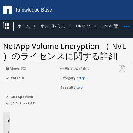
Knowledge Base
グローバル階層を展開/折りたたむ
ホーム
オンプレミス
ONTAP 9
ONTAP管理
NetApp Volume Encryption （ NVE
）のライセンスに関する詳細
Views:
603
Visibility:
Public
PDF
Votes:
0
Category:
ontap-9
と
Specialty:
core
し
て
Last Updated:
保
7/28/2022, 11:25:48 PM
存
環
境
回