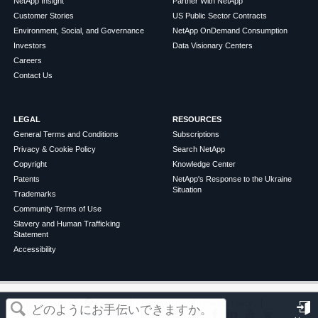
NetApp Insight
Partner With NetApp
Customer Stories
US Public Sector Contracts
Environment, Social, and Governance
NetApp OnDemand Consumption
Investors
Data Visionary Centers
Careers
Contact Us
LEGAL
RESOURCES
General Terms and Conditions
Subscriptions
Privacy & Cookie Policy
Search NetApp
Copyright
Knowledge Center
Patents
NetApp's Response to the Ukraine
Situation
Trademarks
Community Terms of Use
Slavery and Human Trafficking
Statement
Accessibility
この記事は役に立ちましたか？
©
2026
NetApp
English
Terms of Use
Privacy Policy
Cookie Policy
Cookie Settings