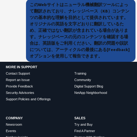
このWebサイトはニューラル機械翻訳ツールによっ
て翻訳されており、ナレッジベース（KB）コンテン
ツの基本的な理解を目的として提供されています。
オリジナルの英語を文字どおりに翻訳しているた
め、正確ではない翻訳が含まれている場合がありま
す。ナレッジベースの元のコンテンツを確認する場
合は、英語版をご利用ください。翻訳の問題や誤訳
については、アーティクルの最後にある[Feedback]
オプションを使用して報告できます。
MORE IN SUPPORT
Contact Support
Training
Report an Issue
Community
Provide Feedback
Digital Support Blog
Security Advisories
NetApp Neighborhood
Support Policies and Offerings
COMPANY
SALES
Newsroom
Try and Buy
Events
Find A Partner