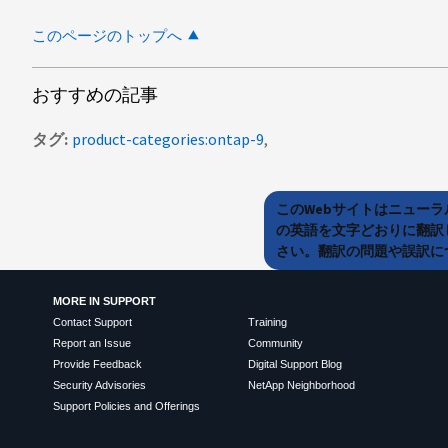
このページのトップへ
おすすめの記事
タグ
product-categories:ontap-9
このWebサイトはニュー
の英語を文字どおりに翻訳
さい。翻訳の問題や誤訳につ
MORE IN SUPPORT
Contact Support
Training
Report an Issue
Community
Provide Feedback
Digital Support Blog
Security Advisories
NetApp Neighborhood
Support Policies and Offerings