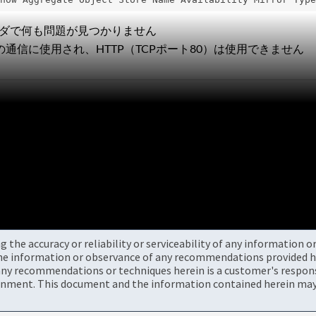
イダで何も問題が見つかりません
との通信に使用され、HTTP（TCPポート80）は使用できません
the accuracy or reliability or serviceability of any information 
the information or observance of any recommendations provided he
ny recommendations or techniques herein is a customer's responsi
onment. This document and the information contained herein may 