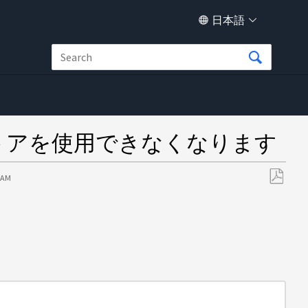
日本語
クトストアを使用できなくなります
8 AM
PDF
と
し
て
保
存