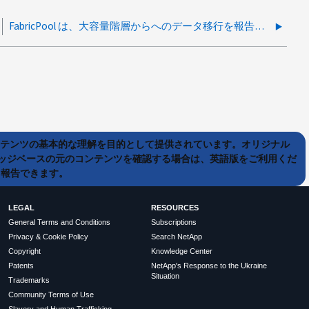
FabricPool は、大容量階層からへのデータ移行を報告します パフォーマンス階層が停止されました
ンテンツの基本的な理解を目的として提供されています。オリジナル
ッジベースの元のコンテンツを確認する場合は、英語版をご利用くだ
て報告できます。
LEGAL
RESOURCES
General Terms and Conditions
Subscriptions
Privacy & Cookie Policy
Search NetApp
Copyright
Knowledge Center
Patents
NetApp's Response to the Ukraine
Situation
Trademarks
Community Terms of Use