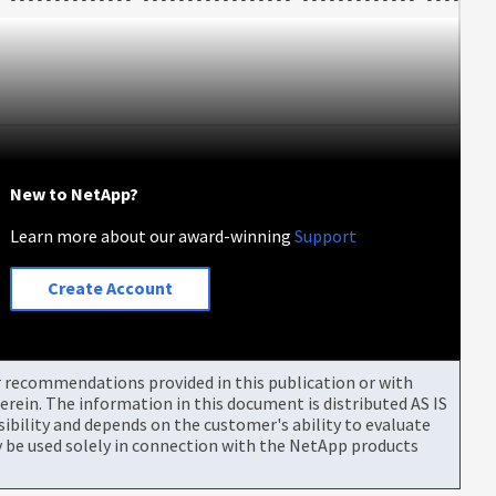
New to NetApp?
Learn more about our award-winning
Support
Create Account
or recommendations provided in this publication or with
rein. The information in this document is distributed AS IS
bility and depends on the customer's ability to evaluate
be used solely in connection with the NetApp products