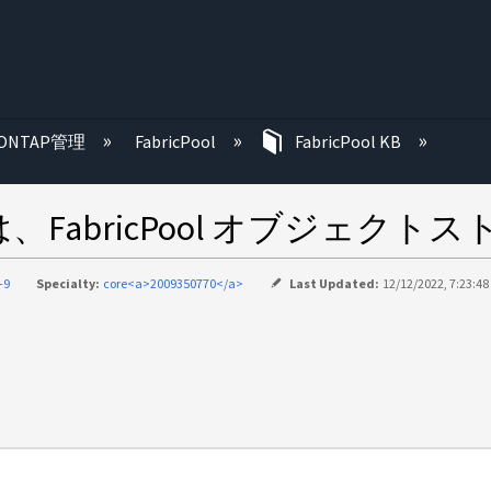
む
ONTAP管理
FabricPool
FabricPool KB
は、FabricPool オブジェ
-9
Specialty:
core<a>2009350770</a>
Last Updated:
12/12/2022, 7:23:4