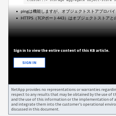
pingは機能しますが、オブジェクトストアプロバ
HTTPS（TCPポート443）はオブジェクトストア
Sign in to view the entire content of this KB article.
SIGN IN
NetApp provides no representations or warranties regarding 
respect to any results that may be obtained by the use of 
and the use of this information or the implementation of a
and integrate them into the customer's operational envir
discussed in this document.