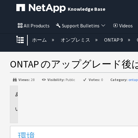
Knowledge Base
All Products
Support Bulletins
Videos
グローバル階層を展開/折りたた
ホーム
オンプレミス
ONTAP 9
ONTAP のアップグレード後
Views:
28
Visibility:
Public
Votes:
0
Category:
ontap
環
境
問
題
環境