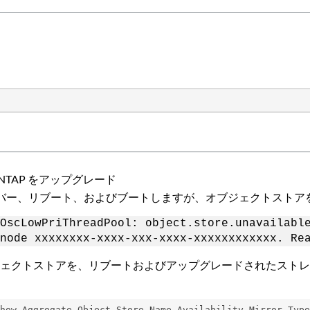
TAP をアップグレード
オーバー、リブート、およびブートしますが、オブジェクトスト
OscLowPriThreadPool: object.store.unavailabl
node xxxxxxxx-xxxx-xxx-xxxx-xxxxxxxxxxxx. Re
ジェクトストアを、リブートおよびアップグレードされたスト
how Aggregate Object Store Name Availability Mirror Type