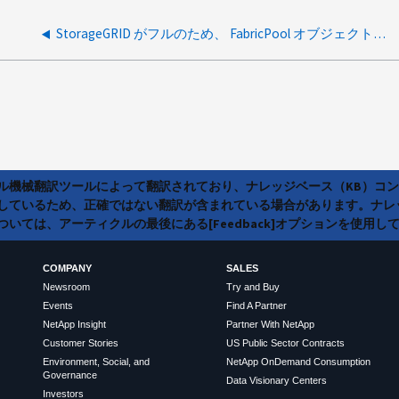
StorageGRID がフルのため、 FabricPool オブジェクトストアが使用できません
ラル機械翻訳ツールによって翻訳されており、ナレッジベース（KB）コ
しているため、正確ではない翻訳が含まれている場合があります。ナレ
いては、アーティクルの最後にある[Feedback]オプションを使用し
COMPANY
SALES
Newsroom
Try and Buy
Events
Find A Partner
NetApp Insight
Partner With NetApp
Customer Stories
US Public Sector Contracts
Environment, Social, and
NetApp OnDemand Consumption
Governance
Data Visionary Centers
Investors