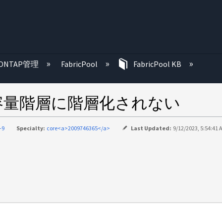
む
ONTAP管理
FabricPool
FabricPool KB
容量階層に階層化されない
-9
Specialty:
core<a>2009746365</a>
Last Updated:
9/12/2023, 5:54:41