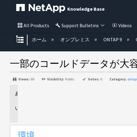
Knowledge Base
All Products
Support Bulletins
Videos
グローバル階層を展開/折りたた
ホーム
オンプレミス
ONTAP 9
一部のコールドデータが大
Views:
60
Visibility:
Public
Votes:
0
Category:
ontap
環
境
問
題
環境