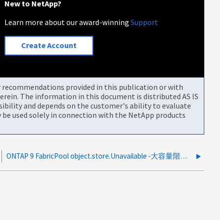
New to NetApp?
Learn more about our award-winning
Support
Create Account
or recommendations provided in this publication or with
rein. The information in this document is distributed AS IS
bility and depends on the customer's ability to evaluate
be used solely in connection with the NetApp products
ONTAP 9 FabricPool object.store.Unavailable -大容量階層への使用可能な接続がないためにアプリケーションで障害が発生した