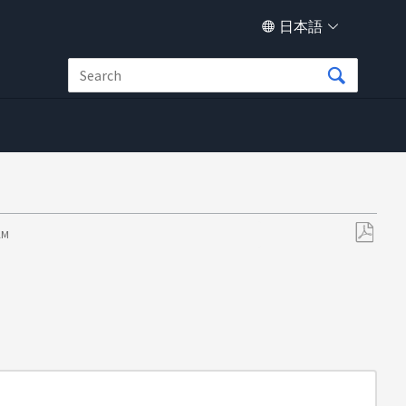
日本語
 AM
PDF
と
し
て
保
存