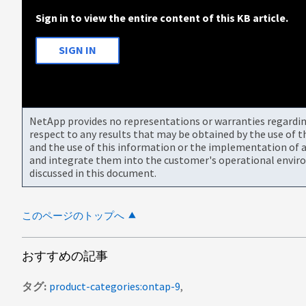
Sign in to view the entire content of this KB article.
SIGN IN
NetApp provides no representations or warranties regarding 
respect to any results that may be obtained by the use of 
and the use of this information or the implementation of a
and integrate them into the customer's operational envir
discussed in this document.
このページのトップへ
おすすめの記事
タグ
product-categories:ontap-9