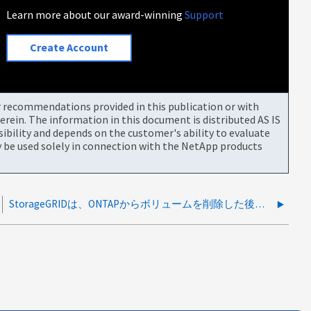
Learn more about our award-winning
Support
Create Account
or recommendations provided in this publication or with
rein. The information in this document is distributed AS IS
bility and depends on the customer's ability to evaluate
be used solely in connection with the NetApp products
StorageGRIDは、ONTAPからボリュームを削除した後、削除されたサイズをゆっくりと反映します