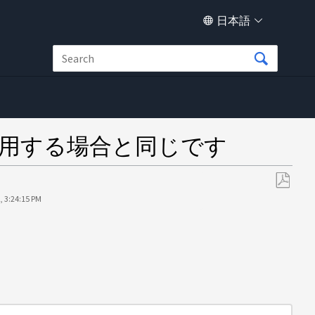
日本語
化を使用する場合と同じです
PDF
, 3:24:15 PM
と
し
て
保
存