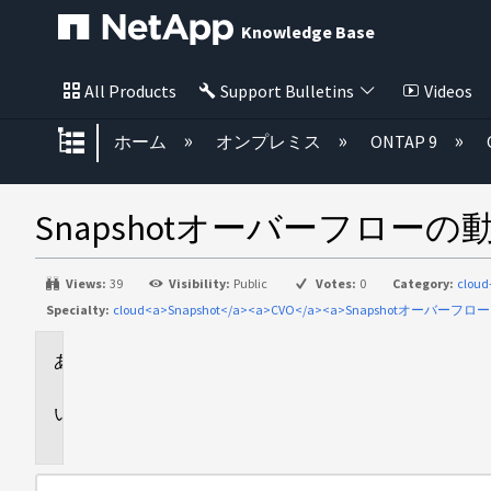
Knowledge Base
All Products
Support Bulletins
Videos
グローバル階層を展開/折りたた
ホーム
オンプレミス
ONTAP 9
Snapshotオーバーフローの
Views:
39
Visibility:
Public
Votes:
0
Category:
cloud
Specialty:
cloud<a>Snapshot</a><a>CVO</a><a>Snapshotオーバーフロー<
環
境
問
題