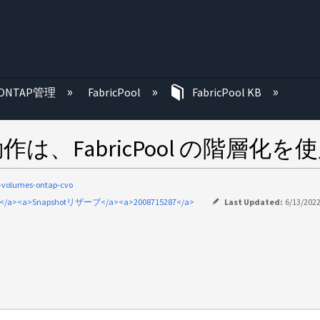
む
ONTAP管理
FabricPool
FabricPool KB
動作は、FabricPool の階層
-volumes-ontap-cvo
/a><a>Snapshotリザーブ</a><a>2008715287</a>
Last Updated:
6/13/2022