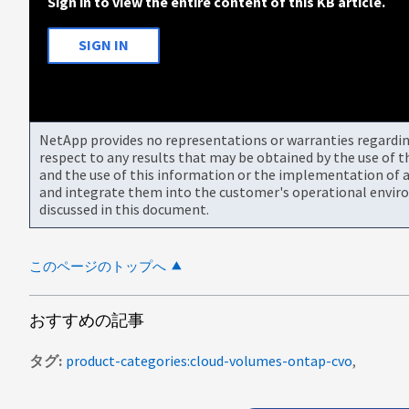
Sign in to view the entire content of this KB article.
SIGN IN
NetApp provides no representations or warranties regarding 
respect to any results that may be obtained by the use of 
and the use of this information or the implementation of a
and integrate them into the customer's operational envir
discussed in this document.
このページのトップへ
おすすめの記事
タグ
product-categories:cloud-volumes-ontap-cvo