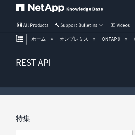
Knowledge Base
All Products
Support Bulletins
Videos
グローバル階層を展開/折りたた
ホーム
オンプレミス
ONTAP 9
REST API
特集