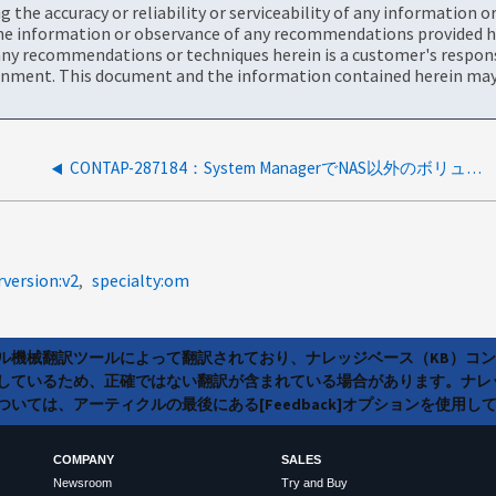
the accuracy or reliability or serviceability of any information 
the information or observance of any recommendations provided he
ny recommendations or techniques herein is a customer's responsi
onment. This document and the information contained herein may 
CONTAP-287184：System ManagerでNAS以外のボリュームでARPがサポートされていないと表示される
rversion:v2
specialty:om
ラル機械翻訳ツールによって翻訳されており、ナレッジベース（KB）コ
しているため、正確ではない翻訳が含まれている場合があります。ナレ
いては、アーティクルの最後にある[Feedback]オプションを使用し
COMPANY
SALES
Newsroom
Try and Buy