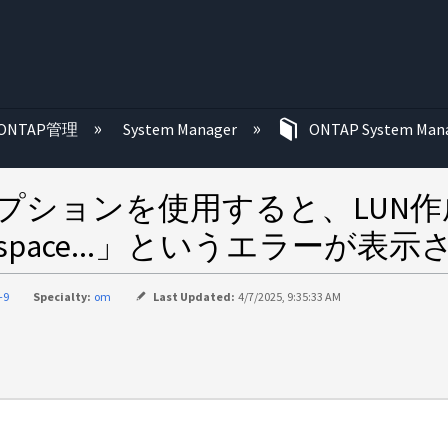
む
ONTAP管理
System Manager
ONTAP System M
動配置オプションを使用すると、LU
torage space...」というエラーが表
-9
Specialty:
om
Last Updated:
4/7/2025, 9:35:33 AM