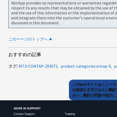
NetApp provides no representations or warranties regarding 
respect to any results that may be obtained by the use of 
and the use of this information or the implementation of a
and integrate them into the customer's operational envir
discussed in this document.
このページのトップへ
おすすめの記事
タグ
MTJI:CONTAP-293072
product-categories:ontap-9
p
このWebサイトはニュー
の英語を文字どおりに翻訳
さい。翻訳の問題や誤訳につ
MORE IN SUPPORT
Contact Support
Training