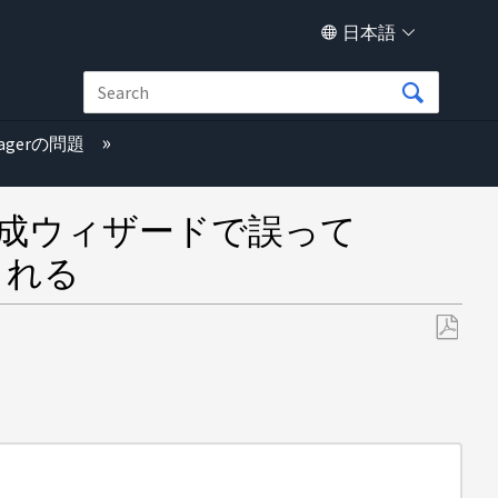
日本語
anagerの問題
N作成ウィザードで誤って
示される
PDF
と
し
て
保
存