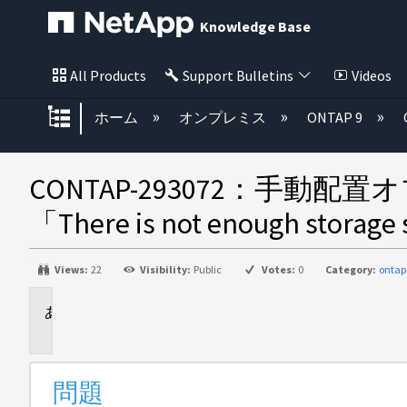
Knowledge Base
All Products
Support Bulletins
Videos
グローバル階層を展開/折りたた
ホーム
オンプレミス
ONTAP 9
CONTAP-293072：手
「There is not enough s
Views:
22
Visibility:
Public
Votes:
0
Category:
ontap
問
題
問題