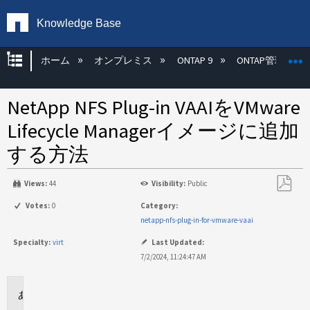
Knowledge Base
グローバル階層を展開/折りたたむ
ホーム
オンプレミス
ONTAP 9
ONTAP管理
NetApp NFS Plug-in VAAIをVMware
Lifecycle Managerイメージに追加
する方法
Views:
44
Visibility:
Public
PDF
Votes:
0
Category:
と
netapp-nfs-plug-in-for-vmware-vaai
し
Specialty:
virt
Last Updated:
て
7/2/2024, 11:24:47 AM
保
存
環
境