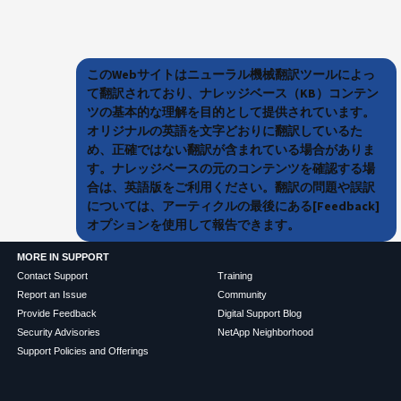
このWebサイトはニューラル機械翻訳ツールによっ
て翻訳されており、ナレッジベース（KB）コンテン
ツの基本的な理解を目的として提供されています。
オリジナルの英語を文字どおりに翻訳しているた
め、正確ではない翻訳が含まれている場合がありま
す。ナレッジベースの元のコンテンツを確認する場
合は、英語版をご利用ください。翻訳の問題や誤訳
については、アーティクルの最後にある[Feedback]
オプションを使用して報告できます。
MORE IN SUPPORT
Contact Support
Training
Report an Issue
Community
Provide Feedback
Digital Support Blog
Security Advisories
NetApp Neighborhood
Support Policies and Offerings