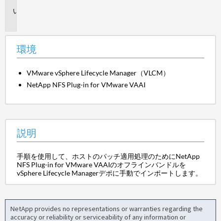
説
明
環境
VMware vSphere Lifecycle Manager（VLCM）
NetApp NFS Plug-in for VMware VAAI
説明
手順を使用して、ホストのパッチ適用処理のためにNetApp
NFS Plug-in for VMware VAAIのオフラインバンドルを
vSphere Lifecycle Managerデポに手動でインポートします。
NetApp provides no representations or warranties regarding the
accuracy or reliability or serviceability of any information or