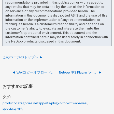
recommendations provided in this publication or with respect to
any results that may be obtained by the use of the information or
observance of any recommendations provided herein. The
information in this document is distributed AS IS and the use of this
information or the implementation of any recommendations or
techniques herein is a customer's responsibility and depends on
the customer's ability to evaluate and integrate them into the
customer's operational environment. This document and the
information contained herein may be used solely in connection with
the NetApp products discussed in this document.
このページのトップへ
VAAIコピーオフロードを許可するようにONTAP FlexGroupを設定する方法
NetApp NFS Plug-in for VMware VAAIが使用されているかを確認する方法
おすすめの記事
タグ
product-categories:netapp-nfs-plug-in-for-vmware-vaai
specialty:virt