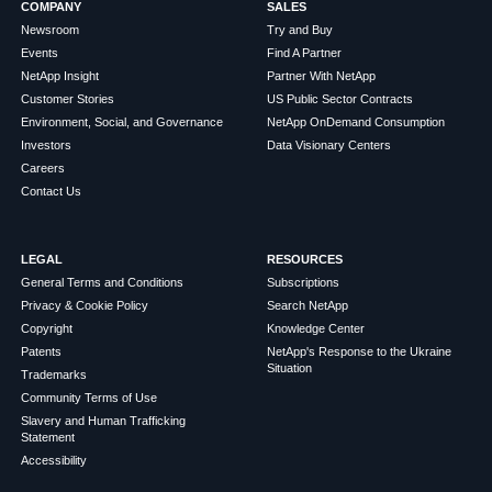
COMPANY
SALES
Newsroom
Try and Buy
Events
Find A Partner
NetApp Insight
Partner With NetApp
Customer Stories
US Public Sector Contracts
Environment, Social, and Governance
NetApp OnDemand Consumption
Investors
Data Visionary Centers
Careers
Contact Us
LEGAL
RESOURCES
General Terms and Conditions
Subscriptions
Privacy & Cookie Policy
Search NetApp
Copyright
Knowledge Center
Patents
NetApp's Response to the Ukraine
Situation
Trademarks
Community Terms of Use
Slavery and Human Trafficking
Statement
Accessibility