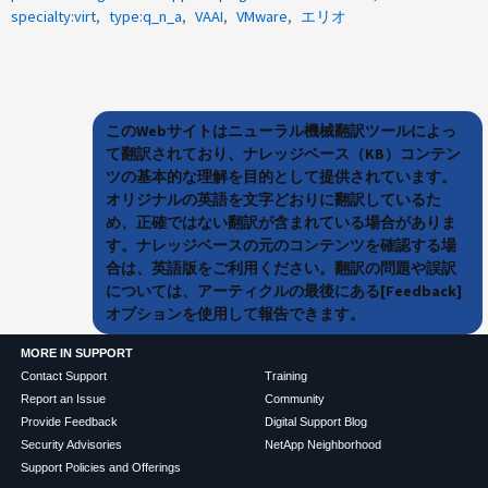
specialty:virt
type:q_n_a
VAAI
VMware
エリオ
このWebサイトはニューラル機械翻訳ツールによっ
て翻訳されており、ナレッジベース（KB）コンテン
ツの基本的な理解を目的として提供されています。
オリジナルの英語を文字どおりに翻訳しているた
め、正確ではない翻訳が含まれている場合がありま
す。ナレッジベースの元のコンテンツを確認する場
合は、英語版をご利用ください。翻訳の問題や誤訳
については、アーティクルの最後にある[Feedback]
オプションを使用して報告できます。
MORE IN SUPPORT
Contact Support
Training
Report an Issue
Community
Provide Feedback
Digital Support Blog
Security Advisories
NetApp Neighborhood
Support Policies and Offerings