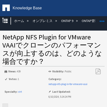
Knowledge Base
グローバル階層を展開/折りたたむ
ホーム
オンプレミス
ONTAP 9
ONTAP管理
NetApp NFS Plugin for VMware
VAAIでクローンのパフォーマン
スが向上するのは、どのような
場合ですか？
Views:
439
Visibility:
Public
PDF
Votes:
1
Category:
と
netapp-nfs-plug-in-for-vmware-vaai
し
Specialty:
virt
Last Updated:
て
6/10/2024, 5:24:24 PM
保
存