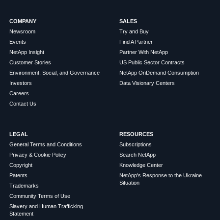
COMPANY
SALES
Newsroom
Try and Buy
Events
Find A Partner
NetApp Insight
Partner With NetApp
Customer Stories
US Public Sector Contracts
Environment, Social, and Governance
NetApp OnDemand Consumption
Investors
Data Visionary Centers
Careers
Contact Us
LEGAL
RESOURCES
General Terms and Conditions
Subscriptions
Privacy & Cookie Policy
Search NetApp
Copyright
Knowledge Center
Patents
NetApp's Response to the Ukraine
Situation
Trademarks
Community Terms of Use
Slavery and Human Trafficking
Statement