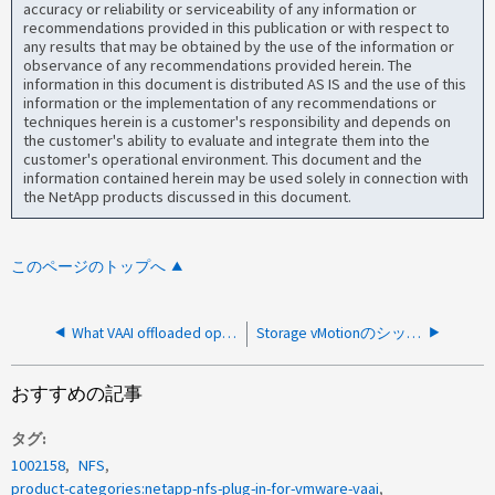
accuracy or reliability or serviceability of any information or
recommendations provided in this publication or with respect to
any results that may be obtained by the use of the information or
observance of any recommendations provided herein. The
information in this document is distributed AS IS and the use of this
information or the implementation of any recommendations or
techniques herein is a customer's responsibility and depends on
the customer's ability to evaluate and integrate them into the
customer's operational environment. This document and the
information contained herein may be used solely in connection with
the NetApp products discussed in this document.
このページのトップへ
What VAAI offloaded operations are supported by Data ONTAP?
Storage vMotionのシックプロビジョニングオプションを実行できない場合
おすすめの記事
タグ
1002158
NFS
product-categories:netapp-nfs-plug-in-for-vmware-vaai