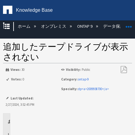
Knowledge Base
グローバル階層を展開/折りたたむ
ホーム
オンプレミス
ONTAP 9
データ保護
追加したテープドライブが表示
されない
Views:
30
Visibility:
Public
PDF
Votes:
0
Category:
ontap-9
と
Specialty:
dp<a>2009938700</a>
し
て
Last Updated:
保
2/27/2024, 3:52:45 PM
存
環
境
問