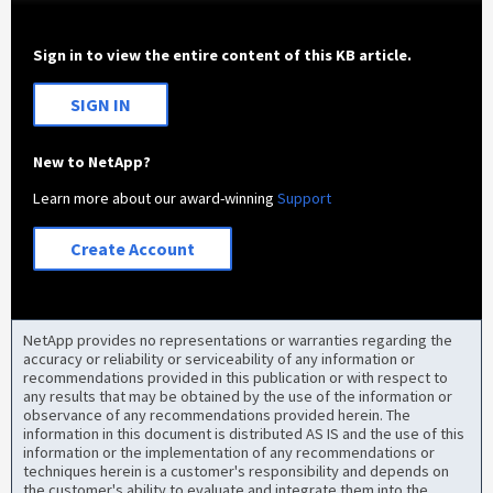
Sign in to view the entire content of this KB article.
SIGN IN
New to NetApp?
Learn more about our award-winning
Support
Create Account
NetApp provides no representations or warranties regarding the
accuracy or reliability or serviceability of any information or
recommendations provided in this publication or with respect to
any results that may be obtained by the use of the information or
observance of any recommendations provided herein. The
information in this document is distributed AS IS and the use of this
information or the implementation of any recommendations or
techniques herein is a customer's responsibility and depends on
the customer's ability to evaluate and integrate them into the