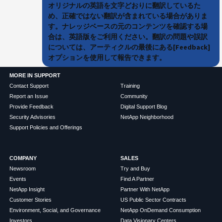
オリジナルの英語を文字どおりに翻訳しているた
め、正確ではない翻訳が含まれている場合がありま
す。ナレッジベースの元のコンテンツを確認する場
合は、英語版をご利用ください。翻訳の問題や誤訳
については、アーティクルの最後にある[Feedback]
オプションを使用して報告できます。
MORE IN SUPPORT
Contact Support
Training
Report an Issue
Community
Provide Feedback
Digital Support Blog
Security Advisories
NetApp Neighborhood
Support Policies and Offerings
COMPANY
SALES
Newsroom
Try and Buy
Events
Find A Partner
NetApp Insight
Partner With NetApp
Customer Stories
US Public Sector Contracts
Environment, Social, and Governance
NetApp OnDemand Consumption
Investors
Data Visionary Centers