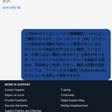
タグ
specialty:dp
このWebサイトはニューラル機械翻訳ツールによっ
て翻訳されており、ナレッジベース（KB）コンテン
ツの基本的な理解を目的として提供されています。
オリジナルの英語を文字どおりに翻訳しているた
め、正確ではない翻訳が含まれている場合がありま
す。ナレッジベースの元のコンテンツを確認する場
合は、英語版をご利用ください。翻訳の問題や誤訳
については、アーティクルの最後にある[Feedback]
オプションを使用して報告できます。
MORE IN SUPPORT
Contact Support
Training
Report an Issue
Community
Provide Feedback
Digital Support Blog
Security Advisories
NetApp Neighborhood
Support Policies and Offerings