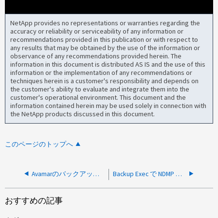
NetApp provides no representations or warranties regarding the
accuracy or reliability or serviceability of any information or
recommendations provided in this publication or with respect to
any results that may be obtained by the use of the information or
observance of any recommendations provided herein. The
information in this document is distributed AS IS and the use of this
information or the implementation of any recommendations or
techniques herein is a customer's responsibility and depends on
the customer's ability to evaluate and integrate them into the
customer's operational environment. This document and the
information contained herein may be used solely in connection with
the NetApp products discussed in this document.
このページのトップへ
Avamarのバックアップに「NDMP_DATA_LISTEN returned status NDMP_IO_ERR」と表示される
Backup Exec で NDMP バックアップ用のボリュームを参照できません
おすすめの記事