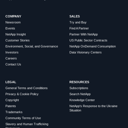
COMPANY
SALES
Newsroom
Try and Buy
Events
Find A Partner
NetApp Insight
Partner With NetApp
Customer Stories
US Public Sector Contracts
Environment, Social, and Governance
NetApp OnDemand Consumption
Investors
Data Visionary Centers
Careers
Contact Us
LEGAL
RESOURCES
General Terms and Conditions
Subscriptions
Privacy & Cookie Policy
Search NetApp
Copyright
Knowledge Center
Patents
NetApp's Response to the Ukraine
Situation
Trademarks
Community Terms of Use
Slavery and Human Trafficking