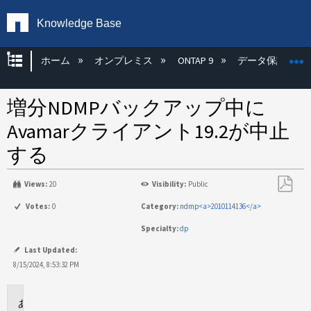
Knowledge Base
グローバル階層を展開/折りたたむ
ホーム
オンプレミス
ONTAP 9
データ保護
増分NDMPバックアップ中に
Avamarクライアント19.2が中止
する
Views:
20
Visibility:
Public
PDF
Votes:
0
Category:
ndmp<a>2010114136</a>
と
Specialty:
dp
し
て
Last Updated:
保
8/15/2024, 8:53:32 PM
存
環