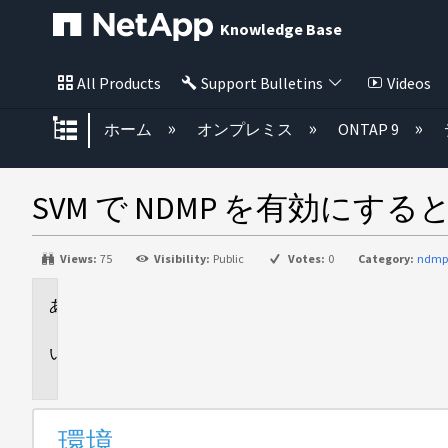
Knowledge Base
All Products
Support Bulletins
Videos
グローバル階層を展開/折りたた
ホーム
オンプレミス
ONTAP 9
SVM で NDMP を有効に
Views:
75
Visibility:
Public
Votes:
0
Category:
ndmp
環
境
問
題
環境