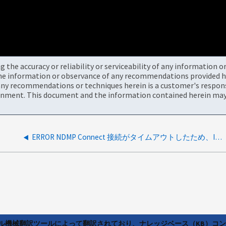
the accuracy or reliability or serviceability of any information 
the information or observance of any recommendations provided he
ny recommendations or techniques herein is a customer's responsi
onment. This document and the information contained herein may 
ERROR NDMP Connect 接続がタイムアウトしたため、IP_addressに接続できません
ラル機械翻訳ツールによって翻訳されており、ナレッジベース（KB）コ