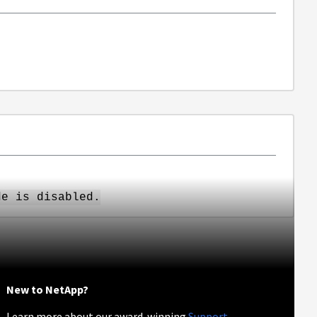
e is disabled.
New to NetApp?
Learn more about our award-winning
Support