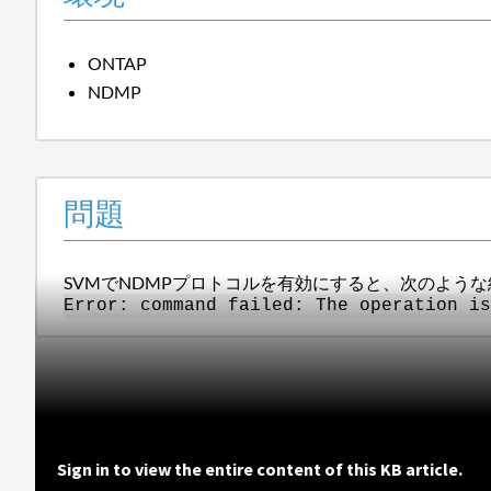
ONTAP
NDMP
問題
SVMでNDMPプロトコルを有効にすると、次のよう
Error: command failed: The operation i
Sign in to view the entire content of this KB article.