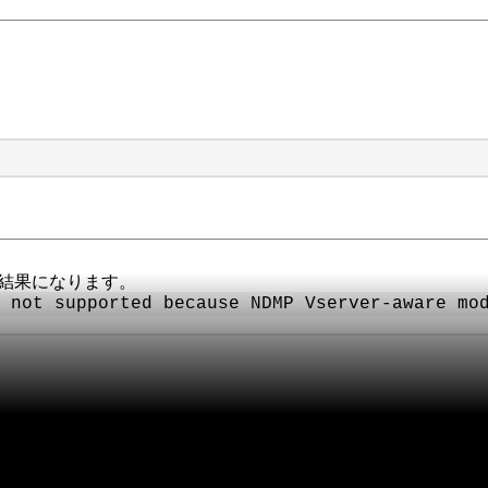
な結果になります。
s not supported
because
NDMP Vserver-aware mod