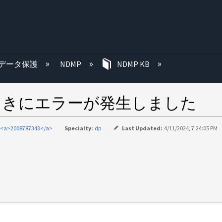
む
データ保護
NDMP
NDMP KB
するときにエラーが発生しました
<a>2008787343</a>
Specialty:
dp
Last Updated:
4/11/2024, 7:24:05 PM