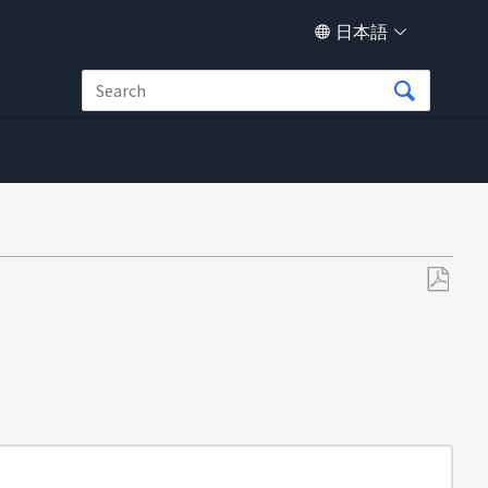
日本語
PDF
と
し
て
保
存