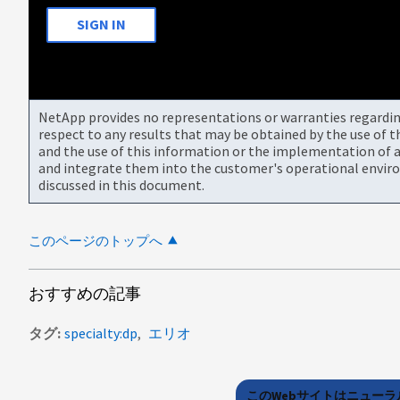
SIGN IN
NetApp provides no representations or warranties regarding 
respect to any results that may be obtained by the use of 
and the use of this information or the implementation of a
and integrate them into the customer's operational envir
discussed in this document.
このページのトップへ
おすすめの記事
タグ
specialty:dp
エリオ
このWebサイトはニュー