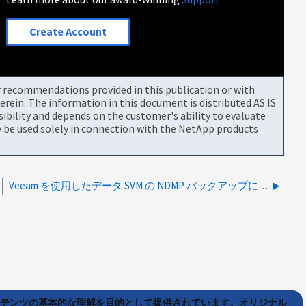
Create Account
or recommendations provided in this publication or with
rein. The information in this document is distributed AS IS
bility and depends on the customer's ability to evaluate
be used solely in connection with the NetApp products
Veeam を使用したデータ SVM の NDMP バックアップに関するエラー
ンテンツの基本的な理解を目的として提供されています。オリジナル