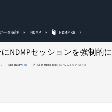
む
データ保護
NDMP
NDMP KB
にNDMPセッションを強制的
-9
Specialty:
dp
Last Updated:
6/17/2024, 6:54:57 AM