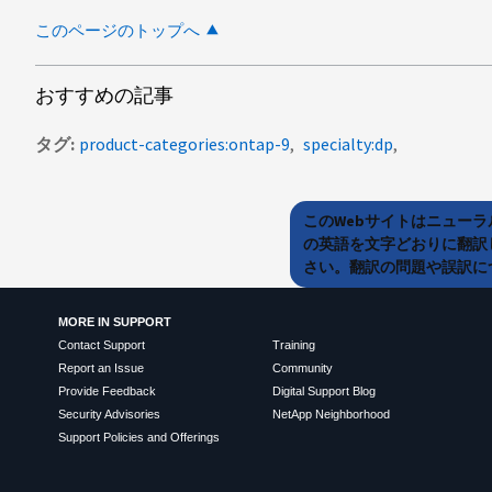
このページのトップへ
おすすめの記事
タグ
product-categories:ontap-9
specialty:dp
このWebサイトはニュー
の英語を文字どおりに翻訳
さい。翻訳の問題や誤訳につ
MORE IN SUPPORT
Contact Support
Training
Report an Issue
Community
Provide Feedback
Digital Support Blog
Security Advisories
NetApp Neighborhood
Support Policies and Offerings