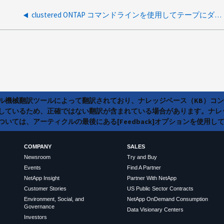
clustered ONTAP コマンドラインを使用してテープにダンプする方法
ラル機械翻訳ツールによって翻訳されており、ナレッジベース（KB）コ
しているため、正確ではない翻訳が含まれている場合があります。ナレ
いては、アーティクルの最後にある[Feedback]オプションを使用し
COMPANY
SALES
Newsroom
Try and Buy
Events
Find A Partner
NetApp Insight
Partner With NetApp
Customer Stories
US Public Sector Contracts
Environment, Social, and
NetApp OnDemand Consumption
Governance
Data Visionary Centers
Investors