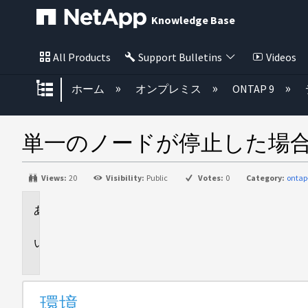
Knowledge Base
All Products
Support Bulletins
Videos
グローバル階層を展開/折りたた
ホーム
オンプレミス
ONTAP 9
単一のノードが停止した場合
Views:
20
Visibility:
Public
Votes:
0
Category:
ontap
環
境
説
明
環境