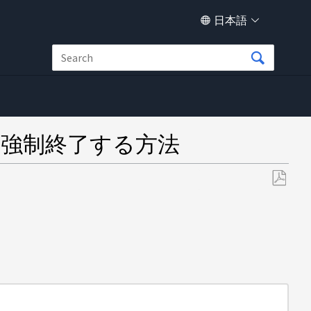
日本語
に強制終了する方法
PDF
と
し
て
保
存