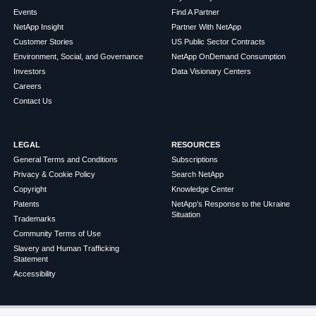
Events
Find A Partner
NetApp Insight
Partner With NetApp
Customer Stories
US Public Sector Contracts
Environment, Social, and Governance
NetApp OnDemand Consumption
Investors
Data Visionary Centers
Careers
Contact Us
LEGAL
RESOURCES
General Terms and Conditions
Subscriptions
Privacy & Cookie Policy
Search NetApp
Copyright
Knowledge Center
Patents
NetApp's Response to the Ukraine
Situation
Trademarks
Community Terms of Use
Slavery and Human Trafficking
Statement
Accessibility