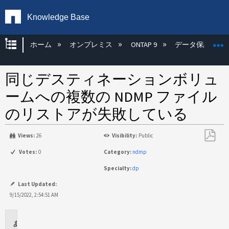
Knowledge Base
グローバル階層を展開/折りたたむ
ホーム
オンプレミス
ONTAP 9
データ保護
同じデスティネーションボリュ
ームへの複数の NDMP ファイル
のリストアが失敗している
Views:
26
Visibility:
Public
PDF
Votes:
0
Category:
ndmp
と
Specialty:
dp
し
て
Last Updated:
保
9/15/2022, 2:54:51 AM
存
環