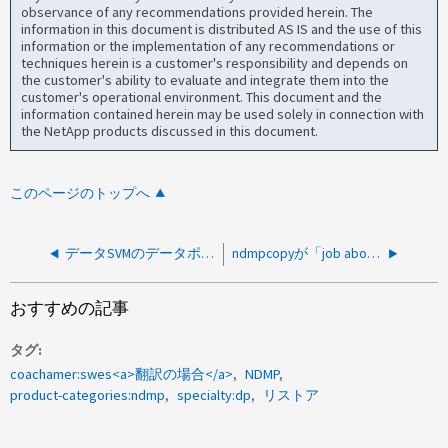
observance of any recommendations provided herein. The
information in this document is distributed AS IS and the use of this
information or the implementation of any recommendations or
techniques herein is a customer's responsibility and depends on
the customer's ability to evaluate and integrate them into the
customer's operational environment. This document and the
information contained herein may be used solely in connection with
the NetApp products discussed in this document.
このページのトップへ
データSVMのデータポート範囲の変更はサポートされていません
ndmpcopyが「job aborted」または「Write to socket failed」で失敗する
おすすめの記事
タグ
coachamer:swes<a>翻訳の場合</a>
NDMP
product-categories:ndmp
specialty:dp
リストア