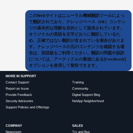
このWebサイトはニューラル機械翻訳ツールによっ
て翻訳されており、ナレッジベース（KB）コンテン
ツの基本的な理解を目的として提供されています。
オリジナルの英語を文字どおりに翻訳しているた
め、正確ではない翻訳が含まれている場合がありま
す。ナレッジベースの元のコンテンツを確認する場
合は、英語版をご利用ください。翻訳の問題や誤訳
については、アーティクルの最後にある[Feedback]
オプションを使用して報告できます。
MORE IN SUPPORT
Contact Support
Training
Report an Issue
Community
Provide Feedback
Digital Support Blog
Security Advisories
NetApp Neighborhood
Support Policies and Offerings
COMPANY
SALES
Newsroom
Try and Buy