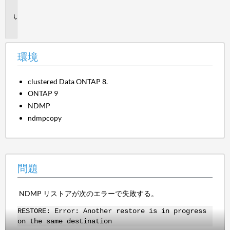
境
問
題
環境
clustered Data ONTAP 8.
ONTAP 9
NDMP
ndmpcopy
問題
NDMP リストアが次のエラーで失敗する。
RESTORE: Error: Another restore is in progress
on the same destination