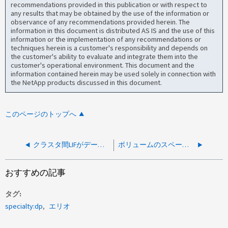
recommendations provided in this publication or with respect to
any results that may be obtained by the use of the information or
observance of any recommendations provided herein. The
information in this document is distributed AS IS and the use of this
information or the implementation of any recommendations or
techniques herein is a customer's responsibility and depends on
the customer's ability to evaluate and integrate them into the
customer's operational environment. This document and the
information contained herein may be used solely in connection with
the NetApp products discussed in this document.
このページのトップへ
クラスタ間LIFがデータ接続に使用されている場合にNDMPバックアップが失敗する
ボリュームのスペース不足が原因で NDMP バックアップに失敗します
おすすめの記事
タグ
specialty:dp
エリオ