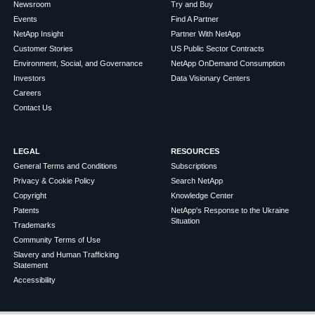
Newsroom
Try and Buy
Events
Find A Partner
NetApp Insight
Partner With NetApp
Customer Stories
US Public Sector Contracts
Environment, Social, and Governance
NetApp OnDemand Consumption
Investors
Data Visionary Centers
Careers
Contact Us
LEGAL
RESOURCES
General Terms and Conditions
Subscriptions
Privacy & Cookie Policy
Search NetApp
Copyright
Knowledge Center
Patents
NetApp's Response to the Ukraine
Situation
Trademarks
Community Terms of Use
Slavery and Human Trafficking
Statement
Accessibility