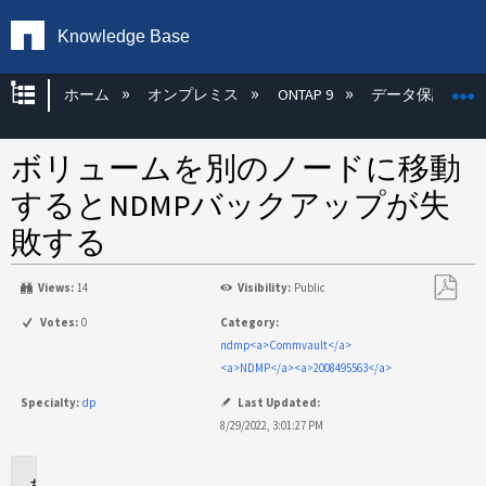
Knowledge Base
グローバル階層を展開/折りたたむ
ホーム
オンプレミス
ONTAP 9
データ保護
ボリュームを別のノードに移動
するとNDMPバックアップが失
敗する
Views:
14
Visibility:
Public
PDF
Votes:
0
Category:
と
ndmp<a>Commvault</a>
し
<a>NDMP</a><a>2008495563</a>
て
Specialty:
dp
Last Updated:
保
8/29/2022, 3:01:27 PM
存
環