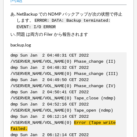
NetBackup での NDMP バックアップが次の状態で停止
します。
ERROR: DATA: Backup terminated:
EVENT: I/O ERROR
問題 は両方の Filer から報告されます
backup.log
dmp Sun Jan 2 04:48:31 CET 2022
/VSERVER_NAME/VOL_NAME(0) Phase_change (II)
dmp Sun Jan 2 04:48:32 CET 2022
/VSERVER_NAME/VOL_NAME(0) Phase_change (III)
dmp Sun Jan 2 04:49:50 CET 2022
/VSERVER_NAME/VOL_NAME(0) Phase_change (IV)
dmp Sun Jan 2 04:50:41 CET 2022
/VSERVER_NAME/VOL_NAME(0) Tape_close (ndmp)
dmp Sun Jan 2 04:52:16 CET 2022
/VSERVER_NAME/VOL_NAME(0) Tape_open (ndmp)
dmp Sun Jan 2 06:12:14 CET 2022
/VSERVER_NAME/VOL_NAME(0)
Error (Tape write
failed.
dmp Sun Jan 2 06:12:14 CET 2022