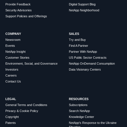
Provide Feedback
Digital Support Blog
Security Advisories
NetApp Neighborhood
Support Policies and Offerings
COMPANY
SALES
Newsroom
Try and Buy
Events
Find A Partner
NetApp Insight
Partner With NetApp
Customer Stories
US Public Sector Contracts
Environment, Social, and Governance
NetApp OnDemand Consumption
Investors
Data Visionary Centers
Careers
Contact Us
LEGAL
RESOURCES
General Terms and Conditions
Subscriptions
Privacy & Cookie Policy
Search NetApp
Copyright
Knowledge Center
Patents
NetApp's Response to the Ukraine
Situation