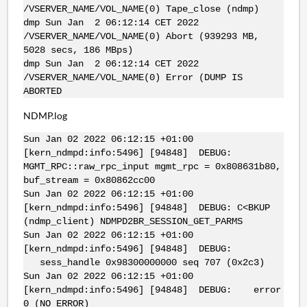
/VSERVER_NAME/VOL_NAME(0) Tape_close (ndmp)
dmp Sun Jan 2 06:12:14 CET 2022
/VSERVER_NAME/VOL_NAME(0) Abort (939293 MB,
5028 secs, 186 MBps)
dmp Sun Jan 2 06:12:14 CET 2022
/VSERVER_NAME/VOL_NAME(0) Error (DUMP IS
ABORTED
NDMP.log
Sun Jan 02 2022 06:12:15 +01:00
[kern_ndmpd:info:5496] [94848] DEBUG:
MGMT_RPC::raw_rpc_input mgmt_rpc = 0x808631b80,
buf_stream = 0x80862cc00
Sun Jan 02 2022 06:12:15 +01:00
[kern_ndmpd:info:5496] [94848] DEBUG: C<BKUP
(ndmp_client) NDMPD2BR_SESSION_GET_PARMS
Sun Jan 02 2022 06:12:15 +01:00
[kern_ndmpd:info:5496] [94848] DEBUG:
sess_handle 0x98300000000 seq 707 (0x2c3)
Sun Jan 02 2022 06:12:15 +01:00
[kern_ndmpd:info:5496] [94848] DEBUG: error
0 (NO ERROR)