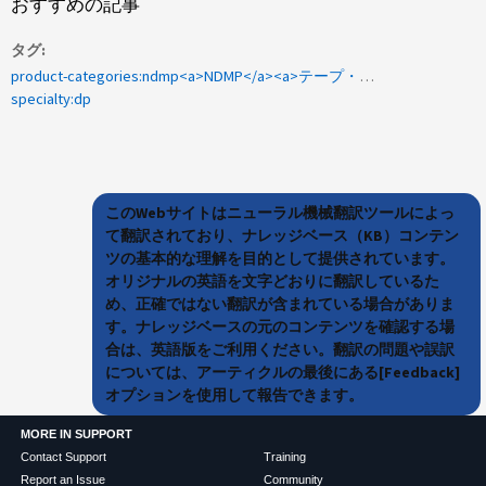
おすすめの記事
タグ
product-categories:ndmp<a>NDMP</a><a>テープ・ドライブ</a><a>の NetBackup</a>
specialty:dp
このWebサイトはニューラル機械翻訳ツールによっ
て翻訳されており、ナレッジベース（KB）コンテン
ツの基本的な理解を目的として提供されています。
オリジナルの英語を文字どおりに翻訳しているた
め、正確ではない翻訳が含まれている場合がありま
す。ナレッジベースの元のコンテンツを確認する場
合は、英語版をご利用ください。翻訳の問題や誤訳
については、アーティクルの最後にある[Feedback]
オプションを使用して報告できます。
MORE IN SUPPORT
Contact Support
Training
Report an Issue
Community