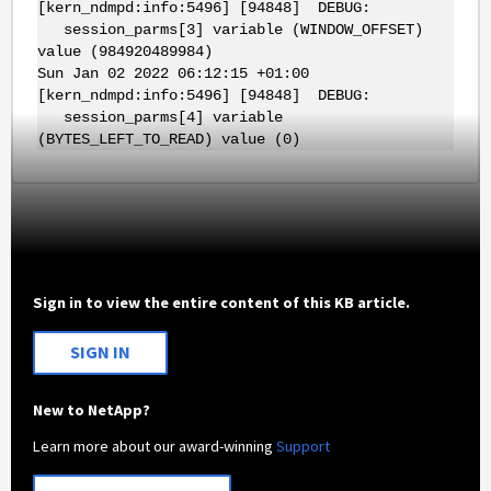
[kern_ndmpd:info:5496] [94848] DEBUG:
session_parms[3] variable (WINDOW_OFFSET)
value (984920489984)
Sun Jan 02 2022 06:12:15 +01:00
[kern_ndmpd:info:5496] [94848] DEBUG:
session_parms[4] variable
(BYTES_LEFT_TO_READ) value (0)
Sign in to view the entire content of this KB article.
SIGN IN
New to NetApp?
Learn more about our award-winning
Support