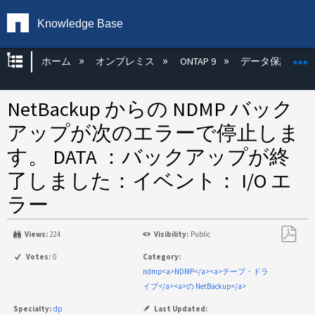
Knowledge Base
グローバル階層を展開/折りたたむ
ホーム
オンプレミス
ONTAP 9
データ保護
NetBackup からの NDMP バック
アップが次のエラーで停止しま
す。 DATA ：バックアップが終
了しました：イベント： I/O エ
ラー
Views:
224
Visibility:
Public
PDF
Votes:
0
Category:
と
ndmp<a>NDMP</a><a>テープ・ドラ
し
イブ</a><a>の NetBackup</a>
て
Specialty:
dp
Last Updated: