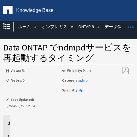
Knowledge Base
グローバル階層を展開/折りたたむ
ホーム
オンプレミス
ONTAP 9
データ保護
Data ONTAP でndmpdサービスを
再起動するタイミング
Views:
68
Visibility:
Public
PDF
Votes:
0
Category:
ndmp
と
Specialty:
dp
し
て
Last Updated:
保
9/25/2023, 2:25:32 PM
存
環
境
回