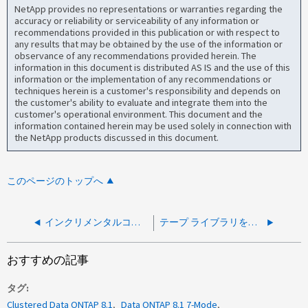
NetApp provides no representations or warranties regarding the
accuracy or reliability or serviceability of any information or
recommendations provided in this publication or with respect to
any results that may be obtained by the use of the information or
observance of any recommendations provided herein. The
information in this document is distributed AS IS and the use of this
information or the implementation of any recommendations or
techniques herein is a customer's responsibility and depends on
the customer's ability to evaluate and integrate them into the
customer's operational environment. This document and the
information contained herein may be used solely in connection with
the NetApp products discussed in this document.
このページのトップへ
インクリメンタルコピーのレベル1～9の違い
テープ ライブラリを追加するときは、どのFCスイッチ ゾーニング設定を使用しますか？
おすすめの記事
タグ
Clustered Data ONTAP 8.1
Data ONTAP 8.1 7-Mode