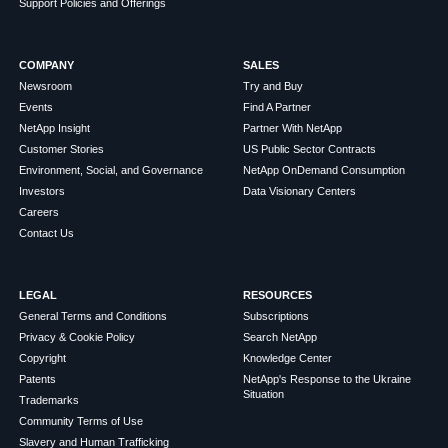
Support Policies and Offerings
COMPANY
SALES
Newsroom
Try and Buy
Events
Find A Partner
NetApp Insight
Partner With NetApp
Customer Stories
US Public Sector Contracts
Environment, Social, and Governance
NetApp OnDemand Consumption
Investors
Data Visionary Centers
Careers
Contact Us
LEGAL
RESOURCES
General Terms and Conditions
Subscriptions
Privacy & Cookie Policy
Search NetApp
Copyright
Knowledge Center
Patents
NetApp's Response to the Ukraine
Situation
Trademarks
Community Terms of Use
Slavery and Human Trafficking