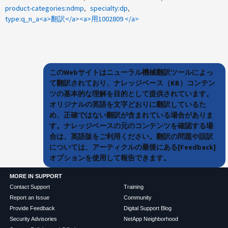
product-categories:ndmp
specialty:dp
type:q_n_a<a>翻訳</a><a>用1002809 </a>
このWebサイトはニューラル機械翻訳ツールによっ
て翻訳されており、ナレッジベース（KB）コンテン
ツの基本的な理解を目的として提供されています。
オリジナルの英語を文字どおりに翻訳しているた
め、正確ではない翻訳が含まれている場合がありま
す。ナレッジベースの元のコンテンツを確認する場
合は、英語版をご利用ください。翻訳の問題や誤訳
については、アーティクルの最後にある[Feedback]
オプションを使用して報告できます。
MORE IN SUPPORT
Contact Support
Training
Report an Issue
Community
Provide Feedback
Digital Support Blog
Security Advisories
NetApp Neighborhood