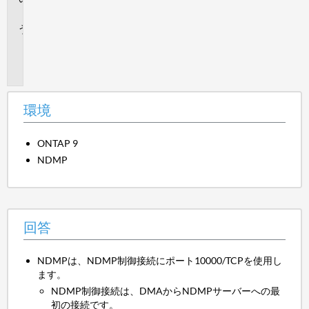
答
追
加
情
報
環境
ONTAP 9
NDMP
回答
NDMPは、NDMP制御接続にポート10000/TCPを使用し
ます。
NDMP制御接続は、DMAからNDMPサーバーへの最
初の接続です。