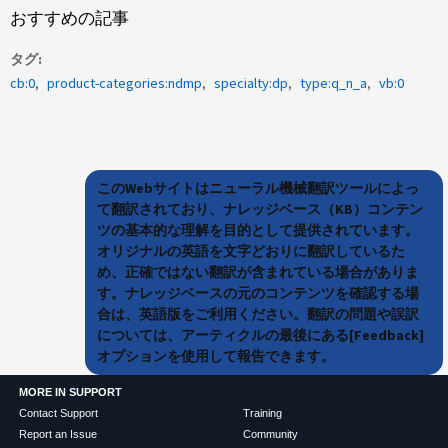
おすすめの記事
タグ
cb:0
product-categories:ndmp
specialty:dp
type:q_n_a
vb:0
このWebサイトはニューラル機械翻訳ツールによっ
て翻訳されており、ナレッジベース（KB）コンテン
ツの基本的な理解を目的として提供されています。
オリジナルの英語を文字どおりに翻訳しているた
め、正確ではない翻訳が含まれている場合がありま
す。ナレッジベースの元のコンテンツを確認する場
合は、英語版をご利用ください。翻訳の問題や誤訳
については、アーティクルの最後にある[Feedback]
オプションを使用して報告できます。
MORE IN SUPPORT
Contact Support
Training
Report an Issue
Community