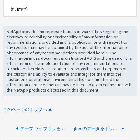
追加情報
NetApp provides no representations or warranties regarding the
accuracy or reliability or serviceability of any information or
recommendations provided in this publication or with respect to
any results that may be obtained by the use of the information or
observance of any recommendations provided herein. The
information in this document is distributed AS IS and the use of this
information or the implementation of any recommendations or
techniques herein is a customer's responsibility and depends on
the customer's ability to evaluate and integrate them into the
customer's operational environment. This document and the
information contained herein may be used solely in connection with
the NetApp products discussed in this document.
このページのトップへ
テープ ライブラリを追加するときは、どのFCスイッチ ゾーニング設定を使用しますか？
qtreeのデータをボリュームから新しいボリュームにコピーまたは移動するために使用するツール