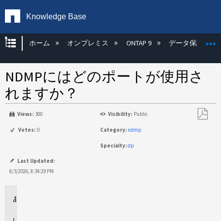
Knowledge Base
グローバル階層を展開/折りたたむ
ホーム
オンプレミス
ONTAP 9
データ保護
NDMPにはどのポートが使用さ
れますか？
Views:
300
Visibility:
Public
PDF
Votes:
0
Category:
ndmp
と
Specialty:
dp
し
て
Last Updated:
保
8/3/2026, 8:34:29 PM
存
環
境
回