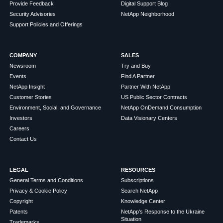
Provide Feedback
Digital Support Blog
Security Advisories
NetApp Neighborhood
Support Policies and Offerings
COMPANY
SALES
Newsroom
Try and Buy
Events
Find A Partner
NetApp Insight
Partner With NetApp
Customer Stories
US Public Sector Contracts
Environment, Social, and Governance
NetApp OnDemand Consumption
Investors
Data Visionary Centers
Careers
Contact Us
LEGAL
RESOURCES
General Terms and Conditions
Subscriptions
Privacy & Cookie Policy
Search NetApp
Copyright
Knowledge Center
Patents
NetApp's Response to the Ukraine
Situation
Trademarks