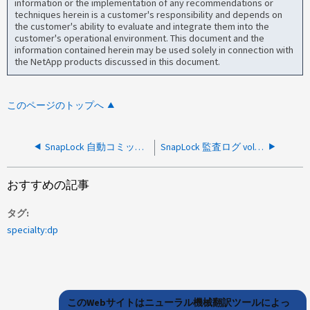
information or the implementation of any recommendations or
techniques herein is a customer's responsibility and depends on
the customer's ability to evaluate and integrate them into the
customer's operational environment. This document and the
information contained herein may be used solely in connection with
the NetApp products discussed in this document.
このページのトップへ
SnapLock 自動コミットでは、ファイルがWORM状態にコミットされません
SnapLock 監査ログ vol move が失敗し、「 Failed to record audit log entry for the SnapLock volume move operation 」というメッセージが表示される
おすすめの記事
タグ
specialty:dp
このWebサイトはニューラル機械翻訳ツールによっ