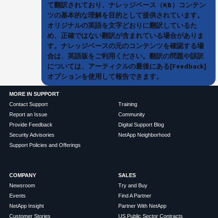
て翻訳されており、ナレッジベース（KB）コンテン
ツの基本的な理解を目的として提供されています。
オリジナルの英語を文字どおりに翻訳しているた
め、正確ではない翻訳が含まれている場合がありま
す。ナレッジベースの元のコンテンツを確認する場
合は、英語版をご利用ください。翻訳の問題や誤訳
については、アーティクルの最後にある[Feedback]
オプションを使用して報告できます。
MORE IN SUPPORT
Contact Support
Training
Report an Issue
Community
Provide Feedback
Digital Support Blog
Security Advisories
NetApp Neighborhood
Support Policies and Offerings
COMPANY
SALES
Newsroom
Try and Buy
Events
Find A Partner
NetApp Insight
Partner With NetApp
Customer Stories
US Public Sector Contracts