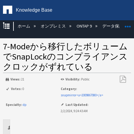
Knowledge Base
グローバル階層を展開/折りたたむ
ホーム
オンプレミス
ONTAP 9
データ保護
7-Modeから移行したボリューム
でSnapLockのコンプライアンス
クロックがずれている
Views:
21
Visibility:
Public
PDF
Votes:
0
Category:
と
snapmirror<a>2009867080</a>
し
Specialty:
dp
Last Updated:
て
2/2/2024, 9:24:43 AM
保
存
環
境