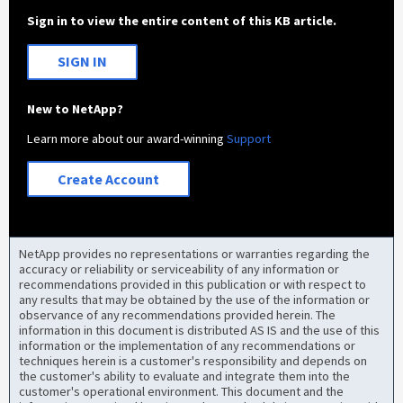
Sign in to view the entire content of this KB article.
SIGN IN
New to NetApp?
Learn more about our award-winning
Support
Create Account
NetApp provides no representations or warranties regarding the
accuracy or reliability or serviceability of any information or
recommendations provided in this publication or with respect to
any results that may be obtained by the use of the information or
observance of any recommendations provided herein. The
information in this document is distributed AS IS and the use of this
information or the implementation of any recommendations or
techniques herein is a customer's responsibility and depends on
the customer's ability to evaluate and integrate them into the
customer's operational environment. This document and the