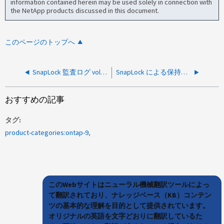
information contained herein may be used solely in connection with
the NetApp products discussed in this document.
このページのトップへ
SnapLock 監査ログ vol move が失敗し、「 Failed to record audit log entry for the SnapLock volume move operation 」というメッセージが表示される
SnapLock による保持時間のコミットが 2038 年 1 月 19 日に予期せずにコミットされる
おすすめの記事
タグ
product-categories:ontap-9
このWebサイトはニューラル機械翻訳ツールによっ
て翻訳されており、ナレッジベース（KB）コンテン
ツの基本的な理解を目的として提供されています。
オリジナルの英語を文字どおりに翻訳しているた