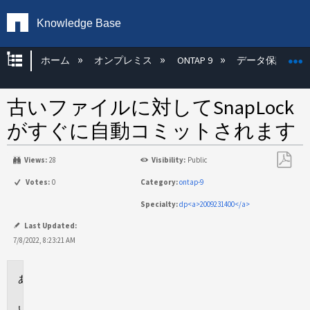
Knowledge Base
グローバル階層を展開/折りたたむ
ホーム
オンプレミス
ONTAP 9
データ保護
古いファイルに対してSnapLock
がすぐに自動コミットされます
Views:
28
Visibility:
Public
PDF
Votes:
0
Category:
ontap-9
と
Specialty:
dp<a>2009231400</a>
し
て
Last Updated:
保
7/8/2022, 8:23:21 AM
存
環
境
問