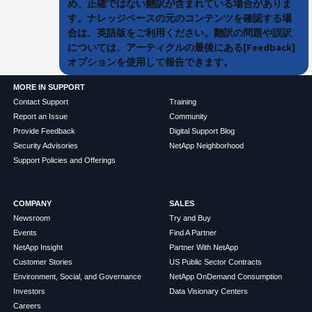
め、正確ではない翻訳が含まれている場合がありま
す。ナレッジベースの元のコンテンツを確認する場
合は、英語版をご利用ください。翻訳の問題や誤訳
については、アーティクルの最後にある[Feedback]
オプションを使用して報告できます。
MORE IN SUPPORT
Contact Support
Training
Report an Issue
Community
Provide Feedback
Digital Support Blog
Security Advisories
NetApp Neighborhood
Support Policies and Offerings
COMPANY
SALES
Newsroom
Try and Buy
Events
Find A Partner
NetApp Insight
Partner With NetApp
Customer Stories
US Public Sector Contracts
Environment, Social, and Governance
NetApp OnDemand Consumption
Investors
Data Visionary Centers
Careers