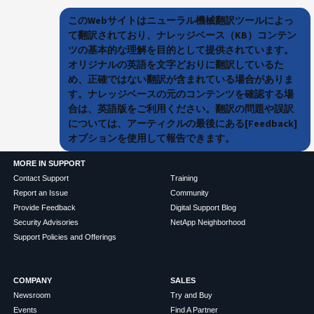
このWebサイトはニューラル機械翻訳ツールによっ
て翻訳されており、ナレッジベース（KB）コンテン
ツの基本的な理解を目的として提供されています。
オリジナルの英語を文字どおりに翻訳しているた
め、正確ではない翻訳が含まれている場合がありま
す。ナレッジベースの元のコンテンツを確認する場
合は、英語版をご利用ください。翻訳の問題や誤訳
については、アーティクルの最後にある[Feedback]
オプションを使用して報告できます。
MORE IN SUPPORT
Contact Support
Training
Report an Issue
Community
Provide Feedback
Digital Support Blog
Security Advisories
NetApp Neighborhood
Support Policies and Offerings
COMPANY
SALES
Newsroom
Try and Buy
Events
Find A Partner