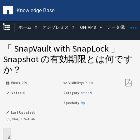
Knowledge Base
グローバル階層を展開/折りたたむ
ホーム
オンプレミス
ONTAP 9
データ保護
「 SnapVault with SnapLock 」
Snapshot の有効期限とは何です
か？
Views:
229
Visibility:
Public
PDF
Votes:
0
Category:
ontap-9
と
Specialty:
dp
し
て
Last Updated:
保
8/6/2024, 11:24:41 AM
存
環