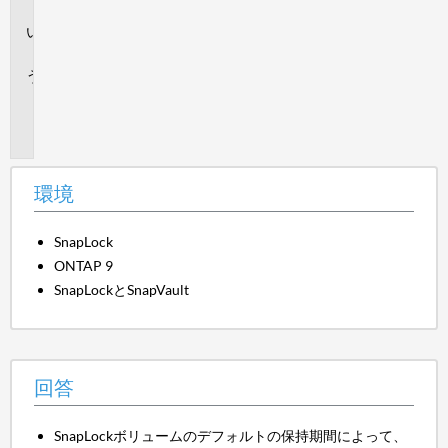
境
回
答
追
加
情
報
環境
SnapLock
ONTAP 9
SnapLockとSnapVault
回答
SnapLockボリュームのデフォルトの保持期間によって、