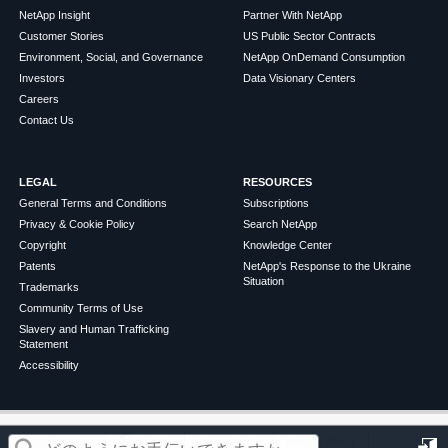
NetApp Insight
Partner With NetApp
Customer Stories
US Public Sector Contracts
Environment, Social, and Governance
NetApp OnDemand Consumption
Investors
Data Visionary Centers
Careers
Contact Us
LEGAL
RESOURCES
General Terms and Conditions
Subscriptions
Privacy & Cookie Policy
Search NetApp
Copyright
Knowledge Center
Patents
NetApp's Response to the Ukraine
Situation
Trademarks
Community Terms of Use
Slavery and Human Trafficking
Statement
Accessibility
この記事は役に立ちましたか？
©
2026
NetApp
English
Terms of Use
Privacy Policy