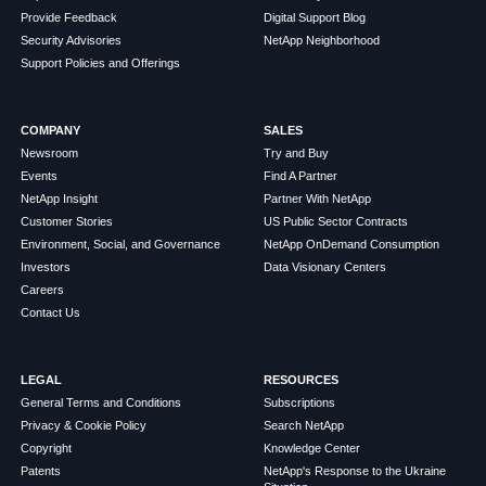
Provide Feedback
Digital Support Blog
Security Advisories
NetApp Neighborhood
Support Policies and Offerings
COMPANY
SALES
Newsroom
Try and Buy
Events
Find A Partner
NetApp Insight
Partner With NetApp
Customer Stories
US Public Sector Contracts
Environment, Social, and Governance
NetApp OnDemand Consumption
Investors
Data Visionary Centers
Careers
Contact Us
LEGAL
RESOURCES
General Terms and Conditions
Subscriptions
Privacy & Cookie Policy
Search NetApp
Copyright
Knowledge Center
Patents
NetApp's Response to the Ukraine