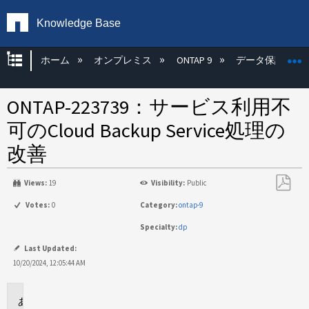
Knowledge Base
グローバル階層を展開/折りたたむ
ホーム
オンプレミス
ONTAP 9
データ保護
ONTAP-223739：サービス利用不
可のCloud Backup Service処理の
改善
Views:
19
Visibility:
Public
PDF
Votes:
0
Category:
ontap-9
と
Specialty:
dp
し
て
Last Updated:
保
10/20/2024, 12:05:44 AM
存
問