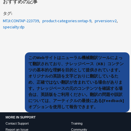
おすすめの記事
タグ
MTJI:CONTAP-223739
product-categories:ontap-9
prversion:v2
specialty:dp
このWebサイトはニューラル機械翻訳ツールによっ
て翻訳されており、ナレッジベース（KB）コンテン
ツの基本的な理解を目的として提供されています。
オリジナルの英語を文字どおりに翻訳しているた
め、正確ではない翻訳が含まれている場合がありま
す。ナレッジベースの元のコンテンツを確認する場
合は、英語版をご利用ください。翻訳の問題や誤訳
については、アーティクルの最後にある[Feedback]
オプションを使用して報告できます。
MORE IN SUPPORT
Contact Support
Training
Report an Issue
Community